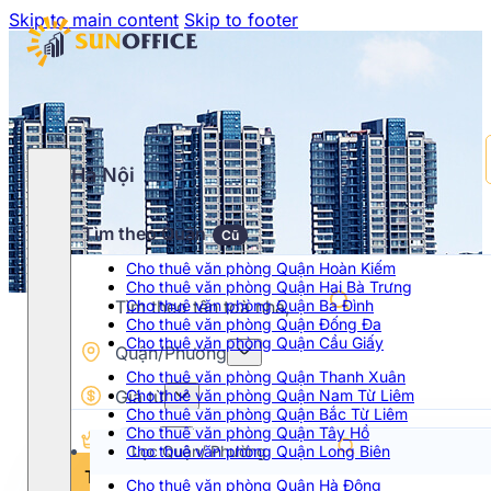
Skip to main content
Skip to footer
Hà Nội
Tìm theo Quận
Cũ
Cho thuê văn phòng Quận Hoàn Kiếm
Cho thuê văn phòng Quận Hai Bà Trưng
Cho thuê văn phòng Quận Ba Đình
Cho thuê văn phòng Quận Đống Đa
Cho thuê văn phòng Quận Cầu Giấy
Quận/Phường
Cho thuê văn phòng Quận Thanh Xuân
Giá từ
Cho thuê văn phòng Quận Nam Từ Liêm
Cho thuê văn phòng Quận Bắc Từ Liêm
Cho thuê văn phòng Quận Tây Hồ
Hạng
Cho thuê văn phòng Quận Long Biên
Chọn khoảng giá
Tìm kiếm
Cho thuê văn phòng Quận Hà Đông