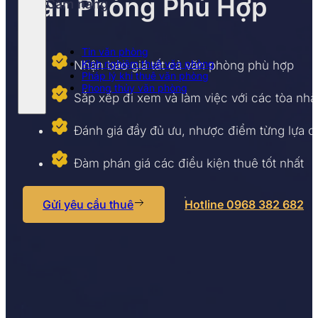
Văn Phòng Phù Hợp
Cẩm nang
Tin văn phòng
Kinh nghiệm thuê văn phòng
Nhận báo giá tất cả văn phòng phù hợp
Pháp lý khi thuê văn phòng
Phong thủy văn phòng
Sắp xếp đi xem và làm việc với các tòa nhà
Đánh giá đầy đủ ưu, nhược điểm từng lựa 
Đàm phán giá các điều kiện thuê tốt nhất
Gửi yêu cầu thuê
Hotline 0968 382 682