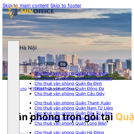
Skip to main content
Skip to footer
Hà Nội
Tìm theo Quận
Cũ
Cho thuê văn phòng Quận Hoàn Kiếm
Cho thuê văn phòng Quận Hai Bà Trưng
Cho thuê văn phòng Quận Ba Đình
Cho thuê văn phòng Quận Đống Đa
Trang chủ
TPHCM
Quận Bình Thạnh
Cho thuê văn phòng Quận Cầu Giấy
Cho thuê văn phòng Quận Thanh Xuân
Cho thuê văn phòng Quận Nam Từ Liêm
Cho thuê văn phòng Quận Bắc Từ Liêm
Văn phòng trọn gói tại
Quậ
Cho thuê văn phòng Quận Tây Hồ
Cho thuê văn phòng Quận Long Biên
Cho thuê văn phòng Quận Hà Đông
Quận 1