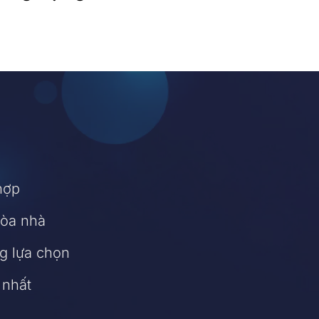
hợp
tòa nhà
g lựa chọn
 nhất