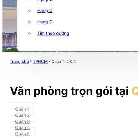
Hạng C
Hạng D
Tìm theo đường
Trang chủ
TPHCM
Quận Thủ Đức
Văn phòng trọn gói tại
Q
Quận 1
Quận 2
Quận 3
Quận 4
Quận 5