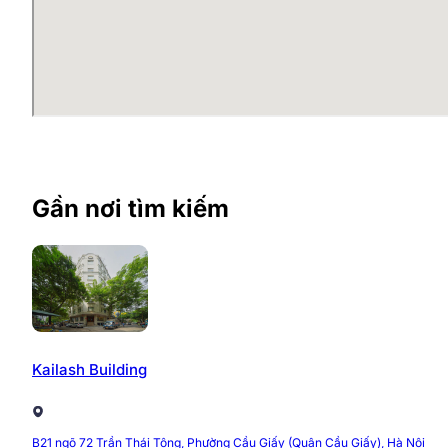
Tòa nhà AZ Office Building được xây dựng với quy mô 1
nhiều diện tích nhỏ hơn, phù hợp với các doanh nghiệ
Mỗi không gian văn phòng tại tòa nhà được thiết kế rộ
bố trí thông minh với tầm view đẹp, hệ thống hạ tầng 
vực Cầu Giấy.
Tiện ích và dịch vụ tại Tòa nhà 
Gần nơi tìm kiếm
Thuê văn phòng tại tòa nhà AZ Office Building, các d
trường làm việc tiện nghi và điều kiện tốt để yên tâm ph
Hệ thống tiện ích tại tòa nhà bao gồm:
Bảo vệ 24/7 đảm bảo an toàn khi làm việc
Dọn vệ sinh định kỳ
Kailash Building
Hệ thống điều hòa công suất lớn
Hầm để xe quy mô 150 xe
PCCC tiêu chuẩn
Máy phát điện dự phòng
B21 ngõ 72 Trần Thái Tông, Phường Cầu Giấy (Quận Cầu Giấy), Hà Nội