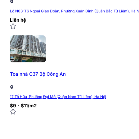
Lô N03-T6 Ngoại Giao Đoàn, Phường Xuân Đỉnh (Quận Bắc Từ Liêm), Hà N
Liên hệ
Tòa nhà C37 Bộ Công An
17 Tố Hữu, Phường Đại Mỗ (Quận Nam Từ Liêm), Hà Nội
$9 - $11/m2