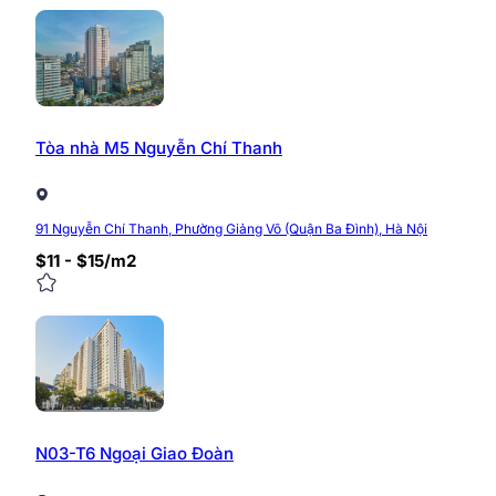
Tòa nhà M5 Nguyễn Chí Thanh
91 Nguyễn Chí Thanh, Phường Giảng Võ (Quận Ba Đình), Hà Nội
$11 - $15/m2
N03-T6 Ngoại Giao Đoàn