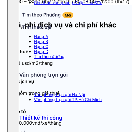
08:00 – 18:00 (thứ 2 đến thứ 6), 08:00 – 12:00 (thứ 7)
Cho thuê văn phòng Quận Thủ Đức
Tìm theo Phường
Mới
Giá, phí dịch vụ và chi phí khác
Tìm theo loại
Hang A
Hạng B
Hạng C
Giá thuê
Hạng D
Tìm theo đường
8 - 9 usd/m2/tháng
Văn phòng trọn gói
Phí dịch vụ
Đã gồm trong giá thuê
Văn phòng trọn gói Hà Nội
Văn phòng trọn gói TP.Hồ Chí Minh
Đỗ ô tô
Thiết kế thi công
1.500.000vnd/xe/tháng