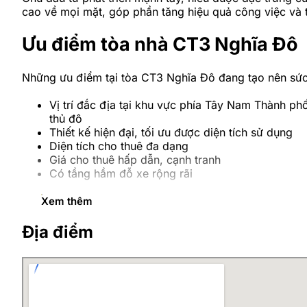
cao về mọi mặt, góp phần tăng hiệu quả công việc và 
Ưu điểm tòa nhà CT3 Nghĩa Đô
Những ưu điểm tại tòa CT3 Nghĩa Đô đang tạo nên sức hú
Vị trí đắc địa tại khu vực phía Tây Nam Thành ph
thủ đô
Thiết kế hiện đại, tối ưu được diện tích sử dụng
Diện tích cho thuê đa dạng
Giá cho thuê hấp dẫn, cạnh tranh
Có tầng hầm đỗ xe rộng rãi
Xem thêm
Vị trí tòa nhà CT3 Nghĩa Đô
Địa điểm
Tọa lạc tại ngõ 106
đường Hoàng Quốc Việt
, tòa nhà 
nghiệp đánh giá rất cao. Đây là vị trí thuộc khu vực 
hề ít, có tốc độ tăng trưởng kinh tế nhanh hơn rất nhiề
Giáp với 3 quận lớn nhất của Hà Nội là: Tây Hồ, 