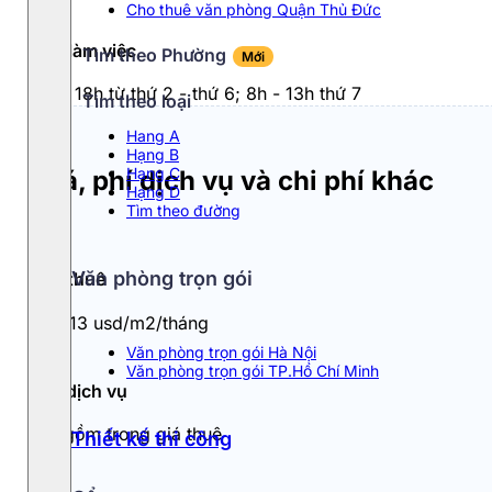
Cho thuê văn phòng Quận Thủ Đức
Giờ làm việc
Tìm theo Phường
Mới
8h - 18h từ thứ 2 - thứ 6; 8h - 13h thứ 7
Tìm theo loại
Hang A
Hạng B
Hạng C
Giá, phí dịch vụ và chi phí khác
Hạng D
Tìm theo đường
Văn phòng trọn gói
Giá thuê
11 - 13 usd/m2/tháng
Văn phòng trọn gói Hà Nội
Văn phòng trọn gói TP.Hồ Chí Minh
Phí dịch vụ
Đã gồm trong giá thuê
Thiết kế thi công