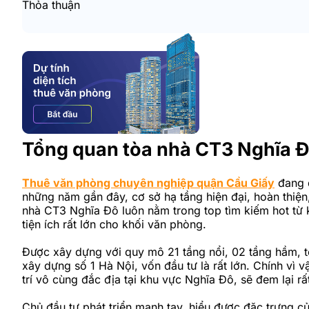
Thỏa thuận
Tổng quan tòa nhà CT3 Nghĩa 
Thuê văn phòng chuyên nghiệp quận Cầu Giấy
đang đ
những năm gần đây, cơ sở hạ tầng hiện đại, hoàn thiệ
nhà CT3 Nghĩa Đô luôn nằm trong top tìm kiếm hot từ k
tiện ích rất lớn cho khối văn phòng.
Được xây dựng với quy mô 21 tầng nổi, 02 tầng hầm, t
xây dựng số 1 Hà Nội, vốn đầu tư là rất lớn. Chính vì 
trí vô cùng đắc địa tại khu vực Nghĩa Đô, sẽ đem lại rấ
Chủ đầu tư phát triển mạnh tay, hiểu được đặc trưng c