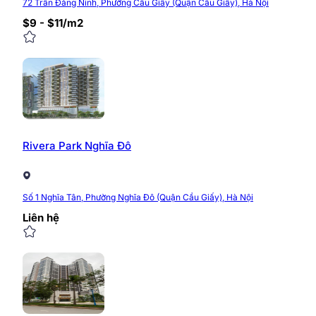
Địa chỉ: Tòa nhà CIC Tower, Trung Kính, Cầu Giấy
72 Trần Đăng Ninh, Phường Cầu Giấy (Quận Cầu Giấy), Hà Nội
$9 - $11/m2
0/5
(0 Reviews)
Rivera Park Nghĩa Đô
Số 1 Nghĩa Tân, Phường Nghĩa Đô (Quận Cầu Giấy), Hà Nội
Liên hệ