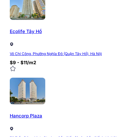
Chuỗi tiện ích dành cho văn phòng CT3 Nghĩa Đô được đ
cùng lớn:
Tầng hầm để xe rộng rãi
Máy phát điện công suất lớn
Ecolife Tây Hồ
Thang máy dành riêng cho khối văn phòng
Điều hòa dành cho khối văn phòng sử dụng
Hệ thống đèn điện hiện đại
Hệ thống PCCC tiêu chuẩn
Võ Chí Công, Phường Nghĩa Đô (Quận Tây Hồ), Hà Nội
Camera giám sát 24/24
Đại sảnh có ghế chờ cho khách
$9 - $11/m2
Giá thuê tòa nhà CT3 Nghĩa Đô
Giá thuê văn phòng CT3 Nghĩa Đô hiện dao động từ 13-
tin thay đổi liên tục, vì vậy luôn được chúng tôi cập 
chuyên sâu, mới nhất.
Hancorp Plaza
Hotline: 0968.382.682
Website:
https://timvanphong.com.vn/
Fanpage:
fb.com/timvanphong.com.vn