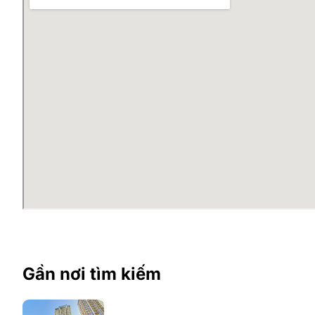
Trong khoảng 5-7 phút là các tuyến đường: Phạ
15 phút đến trung tâm thành phố
Cầu giấy trong những năm trở lại đây phát triển và có
cơ sở hạ tầng, giao thông khu vực này được nâng cấp l
diện, đặc biệt là các công ty Nhật Bản, Hàn Quốc. Vì
nhiều khách hàng quan tâm.
Quy mô và thiết kế tòa nhà CT3
Tòa nhà có chiều cao 21 tầng + 2 tầng hầm. Trong đó k
tầng. Thiết kế hiện đại được ứng dụng vào tòa nhà, 
giảm tối đa những góc chết.
Các công ty, doanh nghiệp luôn muốn nâng tầm hình ản
như CT3 NGHĨA ĐÔ là điều dễ hiểu. Tại đây, chủ đầu tư
trang thiết bị kỹ thuật hiện đại, tiện ích đầy đủ theo
Gần nơi tìm kiếm
Tiện ích tòa nhà CT3 Nghĩa Đô