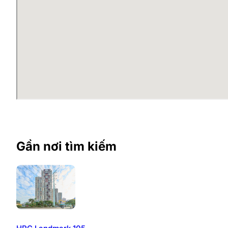
Quy mô và thiết kế tòa nhà Mip
Trong những năm gần đây, việc phát triển những tòa 
thế, các chủ đầu tư cũng không còn loay hoay trong vi
Hữu
được thiết kế hiện đại, tường cách âm được sử dụ
Bên cạnh đó, đá ốp và đá lát cũng được quan tâm, lựa
trọng, nâng tầm hình ảnh chuyên nghiệp, uy tín và tiề
Tiện ích tòa nhà Mipec Tố Hữu
Tiện ích mà tòa nhà sở hữu vô cùng lớn, là những lựa
thêm sự sang trọng của văn phòng làm việc, chủ đầu tư 
Gần nơi tìm kiếm
Thang máy tốc độ cao, trọng tải lớn
Điều hòa trung tâm
Máy phát điện công suất lớn
Hệ thống PCCC tiêu chuẩn
Hệ thống đèn điện chiếu sáng hiện đại
Camera giám sát 24/24