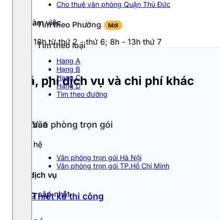
Cho thuê văn phòng Quận Thủ Đức
Giờ làm việc
Tìm theo Phường
Mới
8h - 18h từ thứ 2 - thứ 6; 8h - 13h thứ 7
Tìm theo loại
Hang A
Hạng B
Hạng C
Giá, phí dịch vụ và chi phí khác
Hạng D
Tìm theo đường
Văn phòng trọn gói
Giá thuê
Liên hệ
Văn phòng trọn gói Hà Nội
Văn phòng trọn gói TP.Hồ Chí Minh
Phí dịch vụ
Đang cập nhật
Thiết kế thi công