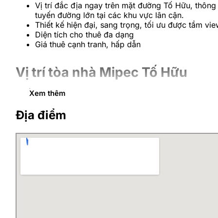
Vị trí đắc địa ngay trên mặt đường Tố Hữu, thôn
tuyến đường lớn tại các khu vực lân cận.
Thiết kế hiện đại, sang trọng, tối ưu được tầm vi
Diện tích cho thuê đa dạng
Giá thuê cạnh tranh, hấp dẫn
Vị trí tòa nhà Mipec Tố Hữu
Xem thêm
Tòa nhà
Mipec Tố Hữu
có vị trí đắc địa trên mặt đườn
thông, đồng thời có rất nhiều tòa văn phòng nổi tiếng 
Địa điểm
sở hạ tầng vô cùng lớn cho văn phòng tại tòa nhà.
Kết nối nhanh đến các tuyến đường: Tố Hữu, Lê 
10 phút đến trung tâm hội nghị Quốc Gia, Big C 
15 phút đến tòa nhà Keangnam
20 phút đến trung tâm thành phố
Nam Từ Liêm là một quận phát triển mạnh ở phía Tây thủ
tòa nhà có sức hút và nhiều ưu điểm như
Mipec Tố Hữ