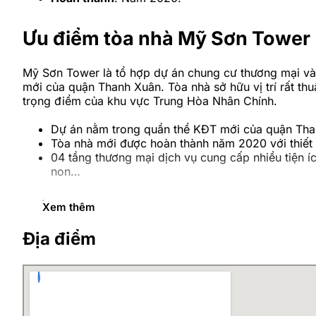
Ưu điểm tòa nhà Mỹ Sơn Tower
Mỹ Sơn Tower là tổ hợp dự án chung cư thương mại v
mới của quận Thanh Xuân. Tòa nhà sở hữu vị trí rất thu
trọng điểm của khu vực Trung Hòa Nhân Chính.
Dự án nằm trong quần thể KĐT mới của quận Thanh
Tòa nhà mới được hoàn thành năm 2020 với thiết 
04 tầng thương mại dịch vụ cung cấp nhiều tiện í
non…
Vị trí Mỹ Sơn Tower 62 nguyễn
Xem thêm
Địa điểm
Chung cư Mỹ Sơn Tower tọa lạc tại
số 62 Nguyễn Huy
bộ:
Các tiện ích công cộng như: Giáo dục, thể thao, 
Kết nối giao thông thuận lợi với các đường giao