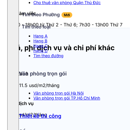
Cho thuê văn phòng Quận Thủ Đức
Giờ làm việc
Tìm theo Phường
Mới
7h30 - 18h00 từ Thứ 2 - Thứ 6; 7h30 - 13h00 Thứ 7
Tìm theo loại
Hang A
Hạng B
Hạng C
Giá, phí dịch vụ và chi phí khác
Hạng D
Tìm theo đường
Văn phòng trọn gói
Giá thuê
10 - 11.5 usd/m2/tháng
Văn phòng trọn gói Hà Nội
Văn phòng trọn gói TP.Hồ Chí Minh
Phí dịch vụ
0.5usd/m2/tháng
Thiết kế thi công