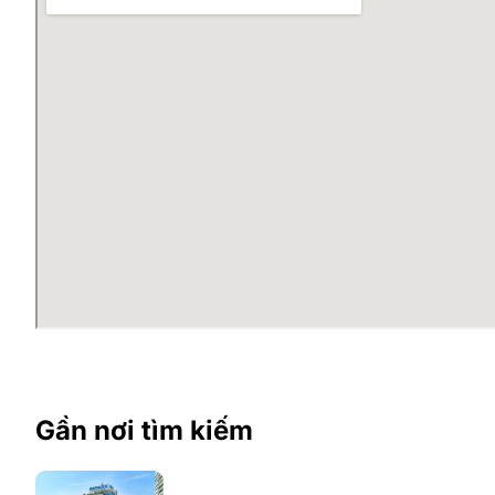
Dự án tiếp giáp với nhiều trung tâm thương mại lớ
Nguyễn Huy Tưởng là trục đường 2 chiều khá thoá
BigC Thăng Long, Làng sinh viên Hacinco, KĐT R
Mặt bằng chung cư Mỹ Sơn To
Mỹ Sơn Tower là một tổ hợp
cao
22 tầng nổi và 2 tần
mùa, tầng 6 – 22 là khu căn hộ cao cấp. Thiết kế tòa 
02 hầm hiện đại để xe đáp ứng đủ nhu cầu bãi đổ
Tầng trệt được sử dụng làm sảnh lễ tân và một ph
04 tầng khối đế dịch vụ cho thuê.
Thang máy tốc độ cao và 1 thang bộ thoát hiểm.
2 WC nam nữ riêng biệt mỗi tầng.
Tòa nhà Mỹ Sơn Tower được xây dựng trên diện tích k
phục vụ khách thuê tốt nhất bao gồm: Hệ thống thang 
hiện đại, hệ thống cung cấp điện dự phòng 100% công 
Gần nơi tìm kiếm
Tiện ích tòa nhà Mỹ Sơn Tower