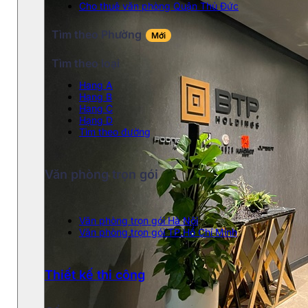
Cho thuê văn phòng Quận Thủ Đức
Tìm theo Phường
BTL0003
Mới
Tìm theo loại
Hang A
Diện tích
Hạng B
Hạng C
Hạng D
235m
Tìm theo đường
Văn phòng trọn gói
Phí dịch vụ
2$
Văn phòng trọn gói Hà Nội
Văn phòng trọn gói TP.Hồ Chí Minh
Đỗ ô tô
Thiết kế thi công
Tầng hầm