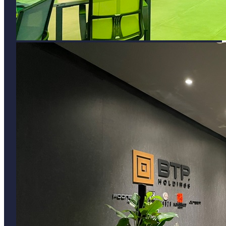
THÔNG TIN
Về chúng tôi
Chính sách bảo mật
Điều koản sử dụng
Chính sách dịch vụ
Chính sách cho thuê
TÌM VĂN PHÒNG
Văn phòng quận Ba Đình