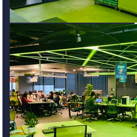
Công Ty Cổ Phần Đầu Tư Thương Mại Và Dịch
Vụ Mặt Trời
Tòa nhà CIC Tower, số 1 Nguyễn Thị Duệ,
Phường Yên Hòa, Hà Nội
MST: 0108816058
0968 382 682
support@sunoffice.vn