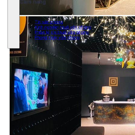
Cẩm nang
Đỗ xe máy
Tin văn phòng
Kinh nghiệm thuê văn phòng
Pháp lý khi thuê văn phòng
Tầng hầm
Phong thủy văn phòng
Tiền điện lạnh
Liên Hệ
Giá thuê
31 usd/m2/tháng