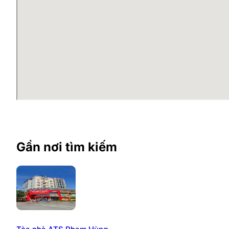
29 tầng căn hộ, 02 tầng kỹ thuật, 03 tầng hầm. Được x
giao thông). Khối văn phòng và trung tâm thương mại đ
Tổng diện tích sàn cho thuê: ~ 4.000m2 (nguyên 
Diện tích sàn: 2.000m2.
Diện tích cho thuê tối thiểu: 44m2.
Nội thất văn phòng:
Trần: Trần thạch cao. Chiều cao trần: 3.6m – 4.5m
Sàn: Sàn bê tông láng nền.
Tường ngăn: Vách ngăn bằng thạch cao.
Kính chắn tường: Kính cách nhiệt , chống nóng, c
Gần nơi tìm kiếm
Tiện ích tòa nhà Samsora Premi
Thang máy: Khu căn hộ: 10 thang máy (Mistsubish
Điều hòa: Hệ thống điều hòa không khí trung tâm
Hệ thống PCCC: Hệ thống đầu báo khói, báo nhiệ
Máy phát điện: Hệ thống điện dự phòng 100% (trư