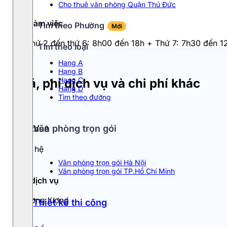
Cho thuê văn phòng Quận Thủ Đức
Giờ làm việc
Tìm theo Phường
Mới
Từ thứ 2 đến thứ 6: 8h00 đến 18h + Thứ 7: 7h30 đến 1
Tìm theo loại
Hang A
Hạng B
Hạng C
Giá, phí dịch vụ và chi phí khác
Hạng D
Tìm theo đường
Văn phòng trọn gói
Giá thuê
Liên hệ
Văn phòng trọn gói Hà Nội
Văn phòng trọn gói TP.Hồ Chí Minh
Phí dịch vụ
Thương lượng
Thiết kế thi công