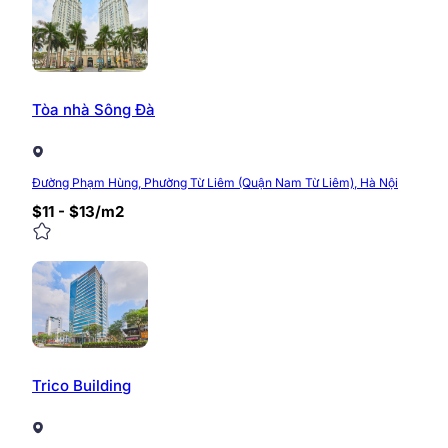
Tòa nhà Sông Đà
Đường Phạm Hùng, Phường Từ Liêm (Quận Nam Từ Liêm), Hà Nội
$11 - $13/m2
Trico Building