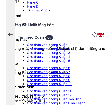
Hạng B
Hạng C
Hạng D
Tìm theo đường
Quy mô
Hồ Chí Minh
37 tầng nổi + 03 tầng hầm.
Tìm theo Quận
Cũ
Thang máy
Cho thuê văn phòng Quận 1
4 thang máy, 1 thang cuốn (Mistsubishi) dành riêng c
Cho thuê văn phòng Quận 2
Cho thuê văn phòng Quận 3
Cho thuê văn phòng Quận 4
Cho thuê văn phòng Quận 5
Đỗ xe
Cho thuê văn phòng Quận 6
Cho thuê văn phòng Quận 7
03 tầng hầm + khuôn viên tòa nhà
Cho thuê văn phòng Quận 8
Cho thuê văn phòng Quận 9
Cho thuê văn phòng Quận 10
Tầng điển hình
Cho thuê văn phòng Quận 11
Cho thuê văn phòng Quận 12
- Chiều cao/sàn: 3.6
Cho thuê văn phòng Quận Tân Bình
- Diện tích sàn: 2000
Cho thuê văn phòng Quận Bình Thạnh