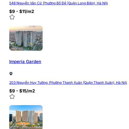
548 Nguyễn Văn Cừ, Phường Bồ Đề (Quận Long Biên), Hà Nội
$9 - $11/m2
Imperia Garden
203 Nguyễn Huy Tưởng, Phường Thanh Xuân (Quận Thanh Xuân), Hà Nội
$9 - $15/m2