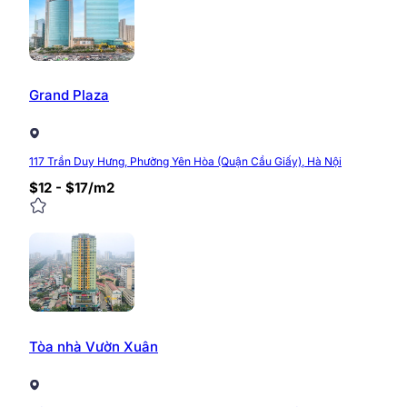
Website:
https://timvanphong.com.vn/
Fanpage:
https://www.facebook.com/timvanpho
Hotline:
0968.382.682
Địa chỉ:
Tòa nhà CIC Tower, Trung Kính, Cầu Giấy
Grand Plaza
0/5
(0 Reviews)
117 Trần Duy Hưng, Phường Yên Hòa (Quận Cầu Giấy), Hà Nội
$12 - $17/m2
Tòa nhà Vườn Xuân