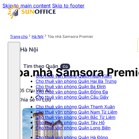
Skip to main content
Skip to footer
Trang chủ
Hà Nội
Tòa nhà Samsora Premier
Hà Nội
Tìm theo Quận
Cũ
Tòa nhà Samsora Premi
Cho thuê văn phòng Quận Hoàn Kiếm
Cho thuê văn phòng Quận Hai Bà Trưng
Cho thuê văn phòng Quận Ba Đình
Số 105 Chu Văn An
Cho thuê văn phòng Quận Đống Đa
Cho thuê văn phòng Quận Cầu Giấy
Chia sẻ
Lưu
Cho thuê văn phòng Quận Thanh Xuân
Cho thuê văn phòng Quận Nam Từ Liêm
Cho thuê văn phòng Quận Bắc Từ Liêm
Cho thuê văn phòng Quận Tây Hồ
Cho thuê văn phòng Quận Long Biên
Cho thuê văn phòng Quận Hà Đông