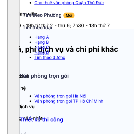
Cho thuê văn phòng Quận Thủ Đức
Giờ làm việc
Tìm theo Phường
Mới
7h30 - 19h từ thứ 2 - thứ 6; 7h30 - 13h thứ 7
Tìm theo loại
Hang A
Hạng B
Hạng C
Giá, phí dịch vụ và chi phí khác
Hạng D
Tìm theo đường
Văn phòng trọn gói
Giá thuê
Liên hệ
Văn phòng trọn gói Hà Nội
Văn phòng trọn gói TP.Hồ Chí Minh
Phí dịch vụ
Đang cập nhật
Thiết kế thi công