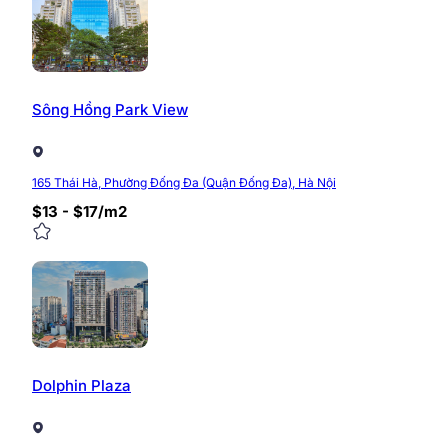
Hotline:
0968.382.682
Địa chỉ:
Tòa nhà CIC Tower, Trung Kính, Cầu Giấy
0/5
(0 Reviews)
Sông Hồng Park View
165 Thái Hà, Phường Đống Đa (Quận Đống Đa), Hà Nội
$13 - $17/m2
Dolphin Plaza