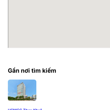
Gần nơi tìm kiếm
T
Ưu điểm tòa nhà Sun Grand Cit