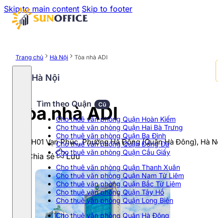
Skip to main content
Skip to footer
Trang chủ
Hà Nội
Tòa nhà ADI
Hà Nội
Tìm theo Quận
Cũ
Tòa nhà ADI
Cho thuê văn phòng Quận Hoàn Kiếm
Cho thuê văn phòng Quận Hai Bà Trưng
Cho thuê văn phòng Quận Ba Đình
Lô HH01 Vạn Phúc, Phường Hà Đông (Quận Hà Đông), Hà N
Cho thuê văn phòng Quận Đống Đa
Cho thuê văn phòng Quận Cầu Giấy
Chia sẻ
Lưu
Cho thuê văn phòng Quận Thanh Xuân
Cho thuê văn phòng Quận Nam Từ Liêm
Cho thuê văn phòng Quận Bắc Từ Liêm
Cho thuê văn phòng Quận Tây Hồ
Cho thuê văn phòng Quận Long Biên
Cho thuê văn phòng Quận Hà Đông