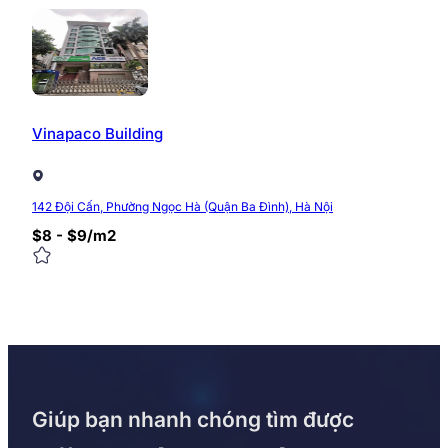
Vinapaco Building
142 Đội Cấn, Phường Ngọc Hà (Quận Ba Đình), Hà Nội
$8 - $9/m2
Giúp bạn nhanh chóng tìm được