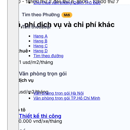
8h00 - 18h00 thứ 2 đến thứ 6, 8h00 - 12h00 thứ 7
Cho thuê văn phòng Quận Thủ Đức
Tìm theo Phường
Mới
Giá, phí dịch vụ và chi phí khác
Tìm theo loại
Hang A
Hạng B
Hạng C
Giá thuê
Hạng D
Tìm theo đường
9 - 11 usd/m2/tháng
Văn phòng trọn gói
Phí dịch vụ
0.5 usd/m2/tháng
Văn phòng trọn gói Hà Nội
Văn phòng trọn gói TP.Hồ Chí Minh
Đỗ ô tô
Thiết kế thi công
1.000.000 vnđ/xe/tháng