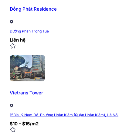
Hotline: 0968.382.682
Đồng Phát Residence
Website:
https://timvanphong.com.vn
Fanpage:
fb.com/Timvanphong.com.vn
Địa chỉ: Tầng 6, tòa nhà CIC Tower, ngõ 219 Trun
Đường Phan Trọng Tuệ
Liên hệ
0/5
(0 Reviews)
Vietrans Tower
15Bis Lý Nam Đế, Phường Hoàn Kiếm (Quận Hoàn Kiếm), Hà Nội
$10 - $15/m2