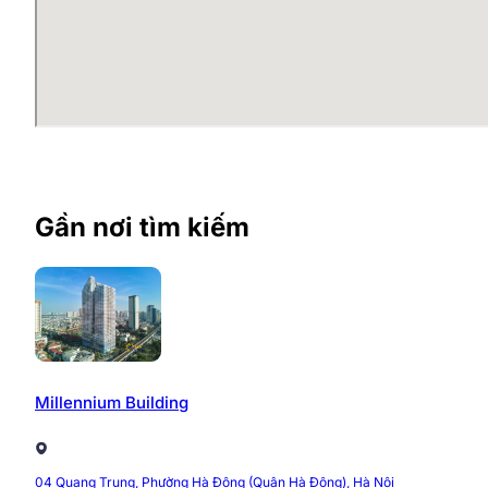
Gần nơi tìm kiếm
Millennium Building
Ưu điểm của Tòa nhà ADI
Tòa nhà ADI (tòa nhà Vietcombank) là một trong những
04 Quang Trung, Phường Hà Đông (Quận Hà Đông), Hà Nội