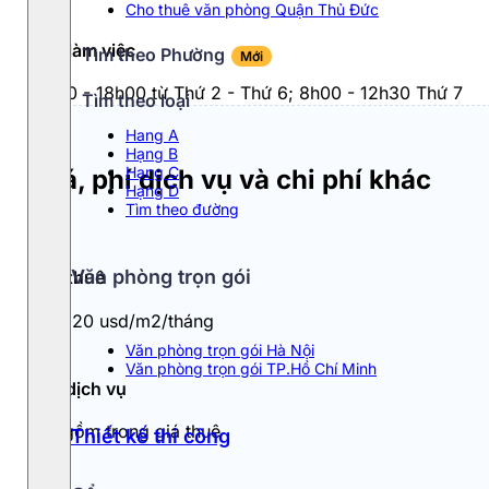
Cho thuê văn phòng Quận Thủ Đức
Giờ làm việc
Tìm theo Phường
Mới
8h00 - 18h00 từ Thứ 2 - Thứ 6; 8h00 - 12h30 Thứ 7
Tìm theo loại
Hang A
Hạng B
Hạng C
Giá, phí dịch vụ và chi phí khác
Hạng D
Tìm theo đường
Văn phòng trọn gói
Giá thuê
18 - 20 usd/m2/tháng
Văn phòng trọn gói Hà Nội
Văn phòng trọn gói TP.Hồ Chí Minh
Phí dịch vụ
Đã gồm trong giá thuê
Thiết kế thi công