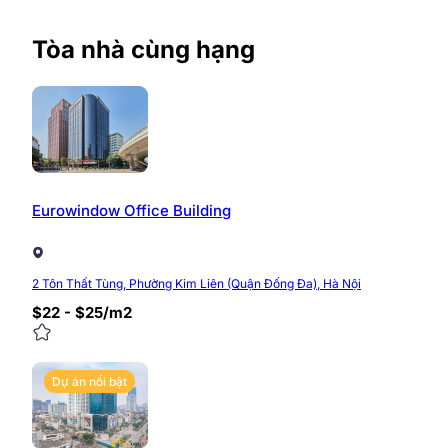
Tòa nhà cùng hạng
0/5
(0 Reviews)
Eurowindow Office Building
2 Tôn Thất Tùng, Phường Kim Liên (Quận Đống Đa), Hà Nội
$22 - $25/m2
Dự án nổi bật