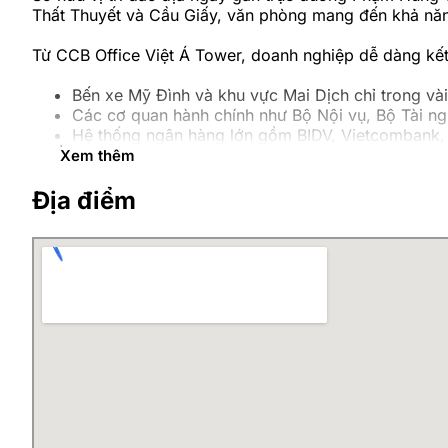
Thất Thuyết và Cầu Giấy, văn phòng mang đến khả năng
Từ CCB Office Việt Á Tower, doanh nghiệp dễ dàng kết 
Bến xe Mỹ Đình và khu vực Mai Dịch chỉ trong vài
Các cơ quan hành chính như Bộ Nội vụ, Bộ Tài ng
Hệ thống ngân hàng lớn gồm BIDV, Vietcombank, 
Các trung tâm thương mại, nhà hàng, khách sạn v
Xem thêm
Hệ thống văn phòng lớn như CMC Tower, TTC Tow
Địa điểm
Lợi thế về vị trí không chỉ giúp doanh nghiệp thuận t
Thiết kế không gian làm việc C
CCB Office Việt Á Tower được thiết kế theo phong cách
nghiệp khác nhau.
Tổng diện tích văn phòng lên tới khoảng 870m², được c
trí khoa học nhằm đảm bảo sự riêng tư, yên tĩnh nhưng 
Những điểm nổi bật trong thiết kế không gian gồm: