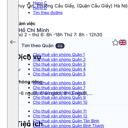
Hạng C
09 Duy Tân, Phường Cầu Giấy, (Quận Cầu Giấy) Hà Nộ
Hạng D
Tìm theo đường
Giờ làm việc
Hồ Chí Minh
Từ thứ 2 – thứ 6: 8h -18h Thứ 7: 8h - 12h30
Tìm theo Quận
Cũ
Cho thuê văn phòng Quận 1
Dịch vụ
Cho thuê văn phòng Quận 2
Cho thuê văn phòng Quận 3
Cho thuê văn phòng Quận 4
Cho thuê văn phòng Quận 5
Phòng riêng
Cho thuê văn phòng Quận 6
Cho thuê văn phòng Quận 7
Cho thuê văn phòng Quận 8
4-6 người, 6-8 người, 8-12 người,...
Cho thuê văn phòng Quận 9
Cho thuê văn phòng Quận 10
Cho thuê văn phòng Quận 11
Cho thuê văn phòng Quận 12
Cho thuê văn phòng Quận Tân Bình
Tiện ích
Cho thuê văn phòng Quận Bình Thạnh