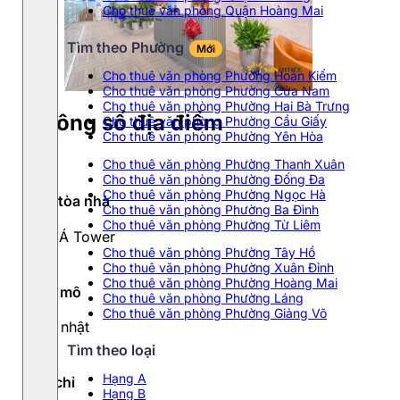
Cho thuê văn phòng Quận Hoàng Mai
Tìm theo Phường
Mới
Cho thuê văn phòng Phường Hoàn Kiếm
Cho thuê văn phòng Phường Cửa Nam
Cho thuê văn phòng Phường Hai Bà Trưng
Thông số địa điểm
Cho thuê văn phòng Phường Cầu Giấy
Cho thuê văn phòng Phường Yên Hòa
Cho thuê văn phòng Phường Thanh Xuân
Cho thuê văn phòng Phường Đống Đa
Cho thuê văn phòng Phường Ngọc Hà
Tên tòa nhà
Cho thuê văn phòng Phường Ba Đình
Cho thuê văn phòng Phường Từ Liêm
Việt Á Tower
Cho thuê văn phòng Phường Tây Hồ
Cho thuê văn phòng Phường Xuân Đỉnh
Cho thuê văn phòng Phường Hoàng Mai
Quy mô
Cho thuê văn phòng Phường Láng
Cho thuê văn phòng Phường Giảng Võ
Cập nhật
Tìm theo loại
Hạng A
Địa chỉ
Hạng B