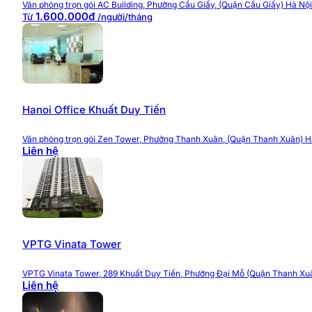
Văn phòng trọn gói AC Building, Phường Cầu Giấy, (Quận Cầu Giấy) Hà Nội
1.600.000đ
Từ
/người/tháng
Hanoi Office Khuất Duy Tiến
Văn phòng trọn gói Zen Tower, Phường Thanh Xuân, (Quận Thanh Xuân) H
Liên hệ
>>> Có thể bạn muốn xem các
văn phòng trọn gó
Tiện ích và dịch vụ CCB Office 
VPTG Vinata Tower
VPTG Vinata Tower, 289 Khuất Duy Tiến, Phường Đại Mỗ (Quận Thanh Xuâ
Lựa chọn văn phòng trọn gói CCB Office Việt Á Tower, d
Liên hệ
Tiện ích nổi bật