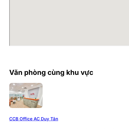
Văn phòng riêng biệt được trang bị đầy đủ nội thất
Hệ thống bàn ghế làm việc cao cấp, tối ưu công 
Không gian mở thông thoáng với nhiều ánh sáng t
Khu vực lễ tân chuyên nghiệp và sảnh tiếp khách 
Hai phòng họp hiện đại với đầy đủ trang thiết bị 
Khu vực pantry tiện nghi dành cho nhân viên thư g
Hành lang và khu vực chung được thiết kế rộng rãi
Không gian làm việc tại đây không chỉ đáp ứng nhu cầ
nhân sự.
Văn phòng cùng khu vực
CCB Office AC Duy Tân