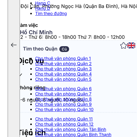
Hạng C
266 Đội Cấn, Phường Ngọc Hà (Quận Ba Đình), Hà Nội
Hạng D
Tìm theo đường
Giờ làm việc
Hồ Chí Minh
Thứ 2 - Thứ 6: 8h00 - 18h00 Thứ 7: 8h00 - 12h00
Tìm theo Quận
Cũ
Cho thuê văn phòng Quận 1
Dịch vụ
Cho thuê văn phòng Quận 2
Cho thuê văn phòng Quận 3
Cho thuê văn phòng Quận 4
Cho thuê văn phòng Quận 5
Phòng riêng
Cho thuê văn phòng Quận 6
Cho thuê văn phòng Quận 7
Cho thuê văn phòng Quận 8
4-6 người, 8 người, 10 người,...
Cho thuê văn phòng Quận 9
Cho thuê văn phòng Quận 10
Cho thuê văn phòng Quận 11
Cho thuê văn phòng Quận 12
Cho thuê văn phòng Quận Tân Bình
Tiện ích
Cho thuê văn phòng Quận Bình Thạnh