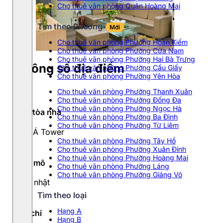
Cho thuê văn phòng Quận Hoàng Mai
Tìm theo Phường
Mới
Cho thuê văn phòng Phường Hoàn Kiếm
Cho thuê văn phòng Phường Cửa Nam
Cho thuê văn phòng Phường Hai Bà Trưng
Thông số địa điểm
Cho thuê văn phòng Phường Cầu Giấy
Cho thuê văn phòng Phường Yên Hòa
Cho thuê văn phòng Phường Thanh Xuân
Cho thuê văn phòng Phường Đống Đa
Cho thuê văn phòng Phường Ngọc Hà
Tên tòa nhà
Cho thuê văn phòng Phường Ba Đình
Cho thuê văn phòng Phường Từ Liêm
Việt Á Tower
Cho thuê văn phòng Phường Tây Hồ
Cho thuê văn phòng Phường Xuân Đỉnh
Cho thuê văn phòng Phường Hoàng Mai
Quy mô
Cho thuê văn phòng Phường Láng
Cho thuê văn phòng Phường Giảng Võ
Cập nhật
Tìm theo loại
Hạng A
Địa chỉ
Hạng B