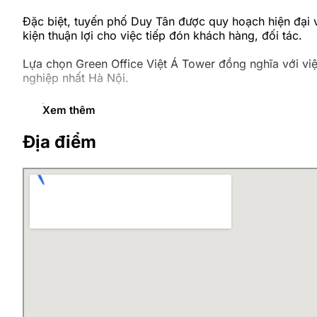
Đặc biệt, tuyến phố Duy Tân được quy hoạch hiện đại 
kiện thuận lợi cho việc tiếp đón khách hàng, đối tác.
Lựa chọn Green Office Việt Á Tower đồng nghĩa với v
nghiệp nhất Hà Nội.
Xung quanh tòa nhà là hệ thống:
Xem thêm
Văn phòng doanh nghiệp công nghệ.
Địa điểm
Ngân hàng và tổ chức tài chính.
Nhà hàng, quán café phục vụ doanh nhân.
Khách sạn và căn hộ dịch vụ.
Trung tâm thương mại và tiện ích công cộng.
Môi trường kinh doanh sôi động này giúp doanh nghiệp 
>>> Cập nhật các
văn phòng trọn gói Quận Cầu
Không gian văn phòng hiện đại 