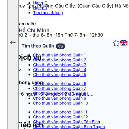
Hạng C
09 Duy Tân, Phường Cầu Giấy, (Quận Cầu Giấy) Hà Nộ
Hạng D
Tìm theo đường
Giờ làm việc
Hồ Chí Minh
Từ thứ 2 – thứ 6: 8h -18h Thứ 7: 8h - 12h30
Tìm theo Quận
Cũ
Cho thuê văn phòng Quận 1
Dịch vụ
Cho thuê văn phòng Quận 2
Cho thuê văn phòng Quận 3
Cho thuê văn phòng Quận 4
Cho thuê văn phòng Quận 5
Phòng riêng
Cho thuê văn phòng Quận 6
Cho thuê văn phòng Quận 7
Cho thuê văn phòng Quận 8
4-6 người, 6-8 người, 8-10 người,...
Cho thuê văn phòng Quận 9
Cho thuê văn phòng Quận 10
Cho thuê văn phòng Quận 11
Cho thuê văn phòng Quận 12
Cho thuê văn phòng Quận Tân Bình
Tiện ích
Cho thuê văn phòng Quận Bình Thạnh