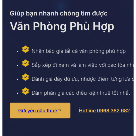
Website:
https://timvanphong.com.vn/
Giúp bạn nhanh chóng tìm được
Hotline: 0968 382 682
Fanpage:
fb.com/Timvanphong.com.vn
Văn Phòng Phù Hợp
Địa chỉ: CIC Tower, số 2 Nguyễn Thị Duệ, Phườn
Nhận báo giá tất cả văn phòng phù hợp
Sắp xếp đi xem và làm việc với các tòa nhà
Đánh giá đầy đủ ưu, nhược điểm từng lựa 
Đàm phán giá các điều kiện thuê tốt nhất
Gửi yêu cầu thuê
Hotline 0968 382 682