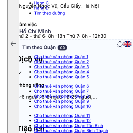
Hạng C
125 Nguyễn Ngọc Vũ, Cầu Giấy, Hà Nội
Hạng D
Tìm theo đường
Giờ làm việc
Hồ Chí Minh
Từ thứ 2 – thứ 6: 8h -18h Thứ 7: 8h - 12h30
Tìm theo Quận
Cũ
Cho thuê văn phòng Quận 1
Dịch vụ
Cho thuê văn phòng Quận 2
Cho thuê văn phòng Quận 3
Cho thuê văn phòng Quận 4
Cho thuê văn phòng Quận 5
Phòng riêng
Cho thuê văn phòng Quận 6
Cho thuê văn phòng Quận 7
Cho thuê văn phòng Quận 8
4-6 người, 6-8 người, 8-25 người,...
Cho thuê văn phòng Quận 9
Cho thuê văn phòng Quận 10
Cho thuê văn phòng Quận 11
Cho thuê văn phòng Quận 12
Cho thuê văn phòng Quận Tân Bình
Tiện ích
Cho thuê văn phòng Quận Bình Thạnh