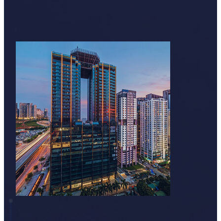
chóng sở hữu môi trường làm việc chuyên nghiệp với mứ
Để nhận báo giá mới nhất, thông tin diện tích còn trốn
tư vấn và hỗ trợ nhanh chóng.
Hotline: 0968.382.682
Website:
https://timvanphong.com.vn/
Fanpage:
https://fb/timvanphong.com.vn
Địa chỉ: Tòa nhà CIC Tower, ngõ 219 Trung Kính, 