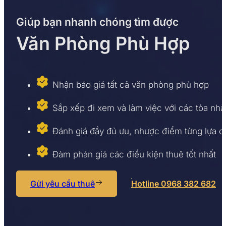
Chi phí thuê văn phòng tại HQ The Vifa Building được x
Giúp bạn nhanh chóng tìm được
của doanh nghiệp.
Văn Phòng Phù Hợp
So với mô hình văn phòng truyền thống, văn phòng trọn
cũng như thời gian triển khai văn phòng.
Khách hàng có thể lựa chọn nhiều giải pháp khác nha
Nhận báo giá tất cả văn phòng phù hợp
Sun Office là đơn vị chuyên tư vấn và cung cấp giải p
Sắp xếp đi xem và làm việc với các tòa nhà
kinh nghiệm cùng hệ thống dữ liệu văn phòng được cập
nhu cầu và ngân sách.
Đánh giá đầy đủ ưu, nhược điểm từng lựa 
Khi đồng hành cùng Sun Office, khách hàng sẽ được:
Đàm phán giá các điều kiện thuê tốt nhất
Tư vấn miễn phí các giải pháp văn phòng phù hợp
Cập nhật báo giá và diện tích trống mới nhất.
Hỗ trợ khảo sát thực tế nhiều lựa chọn văn phòng
Gửi yêu cầu thuê
Hotline 0968 382 682
Tư vấn đàm phán giá thuê và các điều khoản hợp
Đồng hành xuyên suốt quá trình tìm kiếm và thuê
Ngoài HQ The Vifa Building,
Sun Office
còn hỗ trợ thuê