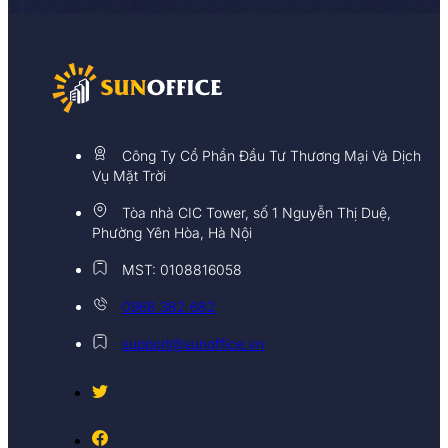
Văn phòng ảo: 2.800.000/tháng
Phòng họp: từ 200,000/giờ
Để được báo giá chi tiết theo từng văn phòng hay từng g
Website:
https://timvanphong.com.vn/
Hotline:
0968 382 682
Công Ty Cổ Phần Đầu Tư Thương Mại Và Dịch
Fanpage:
fb.com/Timvanphong.com.vn
Vụ Mặt Trời
Maps:
https://g.page/tim-van-phong-hn
Tòa nhà CIC Tower, số 1 Nguyễn Thị Duệ,
Phường Yên Hòa, Hà Nội
MST: 0108816058
0968 382 682
support@sunoffice.vn