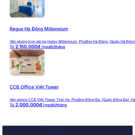
Khu Pa
Regus Hà Đông Millennium
Vị trí văn phòng trọn gói Toon
Văn phòng trọn gói tại Hatay Millennium, Phường Hà Đông, (Quận Hà Đông
2.150.000đ
Từ
/người/tháng
Toong Hoàng Đạo Thúy
nằm tại
Tổ hợp N05 Hoàng Đ
thống dịch vụ tiện ích trọn vẹn bao gồm từ ngân hàng
đang kiếm tìm một văn phòng việc hiệu quả và thuận ti
Nằm trên tuyến đường Hoàng Đạo Thuý là 1 trong những
phòng cho thuê & chung cư, các khu ăn uống, ngân hàng…
CCB Office Việt Tower
Trần Duy Hưng, một đầu đường là Lê Văn Lương, dễ dàn
hảo để các khách hàng, doanh nghiệp giao thương và là
Văn phòng CCB Việt Tower Thái Hà, Phường Đống Đa, (Quận Đống Đa), Hà
2.000.000đ
Từ
/người/tháng
Văn phòng tr
Thiết kế văn phòng trọn gói T