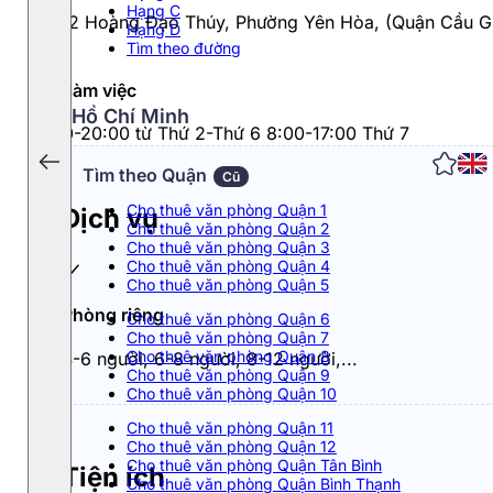
Hạng C
25T2 Hoàng Đạo Thúy, Phường Yên Hòa, (Quận Cầu Gi
Hạng D
Tìm theo đường
Giờ làm việc
Hồ Chí Minh
8:00-20:00 từ Thứ 2-Thứ 6 8:00-17:00 Thứ 7
Tìm theo Quận
Cũ
Cho thuê văn phòng Quận 1
Dịch vụ
Cho thuê văn phòng Quận 2
Cho thuê văn phòng Quận 3
Cho thuê văn phòng Quận 4
Cho thuê văn phòng Quận 5
Phòng riêng
Cho thuê văn phòng Quận 6
Cho thuê văn phòng Quận 7
Cho thuê văn phòng Quận 8
4-6 người, 6-8 người, 8-12 người,...
Cho thuê văn phòng Quận 9
Cho thuê văn phòng Quận 10
Cho thuê văn phòng Quận 11
Cho thuê văn phòng Quận 12
Cho thuê văn phòng Quận Tân Bình
Tiện ích
Cho thuê văn phòng Quận Bình Thạnh