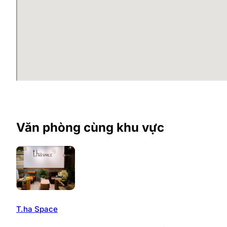
Toong Hoàng Đạo Thúy
cung cấp môi trường làm việc 
mãn mọi nhu cầu cơ bản trong một ngày làm việc bao 
quầy bar, lễ tân,… được bố trí và tích hợp khéo léo, 
Điểm đặc biệt của Toong Hoàng Đạo Thuý chính là khôn
việc cả ngày. Nơi đây không chỉ đáp ứng yêu cầu về 
làm việc tốt nhất.
>>> Cập nhật các
văn phòng trọn gói quận Cầu 
Ưu điểm văn phòng trọn gói T
Văn phòng cùng khu vực
Không gian làm việc vừa hiện đại, sang trọng
Văn phòng có tới 2 phòng nghỉ cho nhân viên
Nhiều gói dịch vụ cho khách hàng chọn lựa
Văn phòng sẵn có nội thất, bàn ghế, tủ tài liệu…
Được thừa hưởng nhiều tiện ích và dịch vụ cao cấ
Diện tích văn phòng cho thuê đa dạng
Vị trí trung tâm, lý tưởng để làm việc
T.ha Space
Giá thuê hấp dẫn