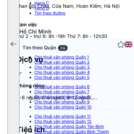
Hạng C
51 Phan Bội Châu, Cửa Nam, Hoàn Kiếm, Hà Nội
Hạng D
Tìm theo đường
Giờ làm việc
Hồ Chí Minh
Từ thứ 2 – thứ 6: 8h -18h Thứ 7: 8h - 12h30
Tìm theo Quận
Cũ
Cho thuê văn phòng Quận 1
Dịch vụ
Cho thuê văn phòng Quận 2
Cho thuê văn phòng Quận 3
Cho thuê văn phòng Quận 4
Cho thuê văn phòng Quận 5
Phòng riêng
Cho thuê văn phòng Quận 6
Cho thuê văn phòng Quận 7
Cho thuê văn phòng Quận 8
4-6 người, 6-8 người, 8-12 người,...
Cho thuê văn phòng Quận 9
Cho thuê văn phòng Quận 10
Cho thuê văn phòng Quận 11
Cho thuê văn phòng Quận 12
Cho thuê văn phòng Quận Tân Bình
Tiện ích
Cho thuê văn phòng Quận Bình Thạnh