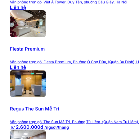
Điểm nhấn nổi bật của Toong Phan Bội Châu là khu vực
Văn phòng trọn gói Việt Á Tower, Duy Tân, phường Cầu Giấy, Hà Nội
Liên hệ
tổ chức thường xuyên, tạo nên bầu không khí năng độ
Bên cạnh đó, toàn bộ văn phòng đều được trang bị nội t
giúp khách thuê có thể bắt đầu công việc ngay mà khô
>>> Đầy đủ các
văn phòng trọn gói Hà Nội
Flesta Premium
Tiện ích và dịch vụ Toong Phan
Văn phòng trọn gói Flesta Premium, Phường Ô Chợ Dừa, (Quận Ba Đình), H
Liên hệ
Toong Phan Bội Châu mang đến hệ thống tiện ích đầy 
Văn phòng đầy đủ nội thất
Các văn phòng được trang bị sẵn bàn ghế làm việc, tủ l
đầu.
Regus The Sun Mễ Trì
Phòng họp hiện đại
Văn phòng trọn gói The Sun Mễ Trì, Phường Từ Liêm, (Quận Nam Từ Liêm),
Hệ thống phòng họp được trang bị đầy đủ màn hình trình
2.600.000đ
Từ
/người/tháng
như làm việc với đối tác.