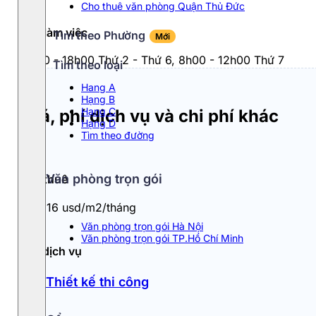
Cho thuê văn phòng Quận Thủ Đức
Giờ làm việc
Tìm theo Phường
Mới
8h00 - 18h00 Thứ 2 - Thứ 6, 8h00 - 12h00 Thứ 7
Tìm theo loại
Hang A
Hạng B
Hạng C
Giá, phí dịch vụ và chi phí khác
Hạng D
Tìm theo đường
Văn phòng trọn gói
Giá thuê
13 - 16 usd/m2/tháng
Văn phòng trọn gói Hà Nội
Văn phòng trọn gói TP.Hồ Chí Minh
Phí dịch vụ
0.7
Thiết kế thi công