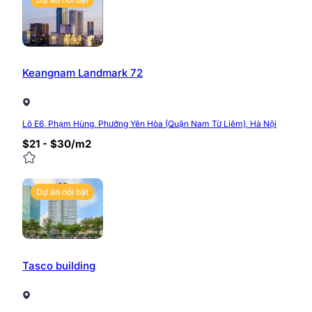
Keangnam Landmark 72
Lô E6, Phạm Hùng, Phường Yên Hòa (Quận Nam Từ Liêm), Hà Nội
$21 - $30/m2
Dự án nổi bật
Ưu điểm văn phòng Vinhomes W
Vinhomes West Point được quy hoạch với 3 tòa chung c
Phạm Hùng. Dự án sở hữu nhiều lợi thế như: Thiết kế sa
Tasco building
và những giá trị sở hữu riêng chỉ Vingroup mới có được
Vị trí kim cương với 2 mặt tiền ngay ngã tư Phạ