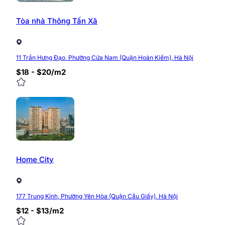
và thoải mái, không phải trả phí làm ngoài giờ.
Tòa nhà Thông Tấn Xã
Sun Office là đối tác cho thuê trực tiếp
văn phòng Vin
Website:
https://timvanphong.com.vn/
Fanpage:
https://www.facebook.com/Timvanpho
11 Trần Hưng Đạo, Phường Cửa Nam (Quận Hoàn Kiếm), Hà Nội
Hotline:
0968.382.682
Địa chỉ:
Tòa nhà CIC Tower, Trung Kính, Cầu Giấy
$18 - $20/m2
0/5
(0 Reviews)
Home City
177 Trung Kính, Phường Yên Hòa (Quận Cầu Giấy), Hà Nội
$12 - $13/m2