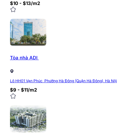
$10 - $13/m2
Tòa nhà ADI
Lô HH01 Vạn Phúc, Phường Hà Đông (Quận Hà Đông), Hà Nội
$9 - $11/m2