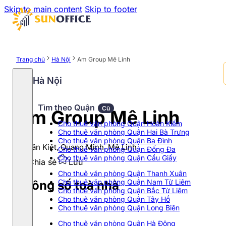
Skip to main content
Skip to footer
Trang chủ
Hà Nội
Am Group Mê Linh
Hà Nội
Tìm theo Quận
Cũ
Am Group Mê Linh
Cho thuê văn phòng Quận Hoàn Kiếm
Cho thuê văn phòng Quận Hai Bà Trưng
Cho thuê văn phòng Quận Ba Đình
Võ Văn Kiệt, Quang Minh, Mê Linh
Cho thuê văn phòng Quận Đống Đa
Cho thuê văn phòng Quận Cầu Giấy
Chia sẻ
Lưu
Cho thuê văn phòng Quận Thanh Xuân
Cho thuê văn phòng Quận Nam Từ Liêm
Thông số toà nhà
Cho thuê văn phòng Quận Bắc Từ Liêm
Cho thuê văn phòng Quận Tây Hồ
Cho thuê văn phòng Quận Long Biên
Cho thuê văn phòng Quận Hà Đông