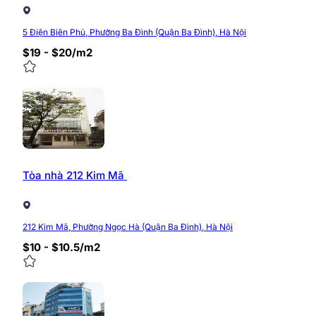
với giá khá cạnh tranh 3.9 usd/m2/tháng tùy từng tầng 
5 Điện Biên Phủ, Phường Ba Đình (Quận Ba Đình), Hà Nội
Mức giá này có thể thay đổi theo từng thời điểm thuê. 
thông tin xin vui lòng liên hệ:
$19 - $20/m2
Hotline: 0968.382.682
Website:
https://timvanphong.com.vn
Fanpage:
fb.com/Timvanphong.com.vn
Địa chỉ: Tầng 6, tòa nhà CIC Tower, ngõ 219 Trun
0/5
(0 Reviews)
Tòa nhà 212 Kim Mã
212 Kim Mã, Phường Ngọc Hà (Quận Ba Đình), Hà Nội
$10 - $10.5/m2