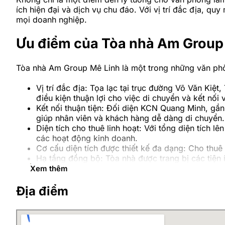
ích hiện đại và dịch vụ chu đáo. Với vị trí đắc địa, quy
mọi doanh nghiệp.
Ưu điểm của Tòa nhà Am Group
Tòa nhà Am Group Mê Linh là một trong những văn phòn
Vị trí đắc địa: Tọa lạc tại trục đường Võ Văn Kiệ
điều kiện thuận lợi cho việc di chuyển và kết nối
Kết nối thuận tiện: Đối diện KCN Quang Minh, gầ
giúp nhân viên và khách hàng dễ dàng di chuyển.
Diện tích cho thuê linh hoạt: Với tổng diện tích 
các hoạt động kinh doanh.
Cơ cấu diện tích được thiết kế đa dạng: Cho th
Hạ tầng đồng bộ: Tòa nhà được trang bị các tiện í
chuyên nghiệp.
Xem thêm
Địa điểm
Vị trí Tòa nhà Am Group Mê Lin
Vị trí tòa nhà Am Group Mê Linh cực kỳ đắc địa nằm tạ