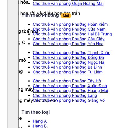
Điều hòa
Cho thuê văn phòng Quận Hoàng Mai
Điều hòa rời và điều hòa âm trần
Tìm theo Phường
Mới
Cho thuê văn phòng Phường Hoàn Kiếm
Cho thuê văn phòng Phường Cửa Nam
Hạng tòa nhà
Cho thuê văn phòng Phường Hai Bà Trưng
Cho thuê văn phòng Phường Cầu Giấy
Hạng C
Cho thuê văn phòng Phường Yên Hòa
Cho thuê văn phòng Phường Thanh Xuân
Cho thuê văn phòng Phường Đống Đa
Quy mô
Cho thuê văn phòng Phường Ngọc Hà
Cho thuê văn phòng Phường Ba Đình
8 tầng
Cho thuê văn phòng Phường Từ Liêm
Cho thuê văn phòng Phường Tây Hồ
Cho thuê văn phòng Phường Xuân Đỉnh
Thang máy
Cho thuê văn phòng Phường Hoàng Mai
Cho thuê văn phòng Phường Láng
Thang máy tốc độ cao
Cho thuê văn phòng Phường Giảng Võ
Tìm theo loại
Đỗ xe
Hạng A
Hạng B