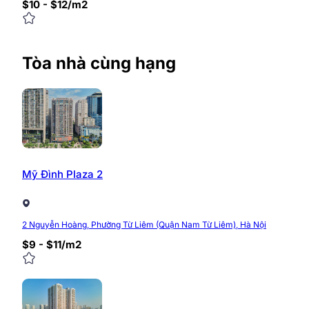
$10 - $12/m2
Tòa nhà cùng hạng
Mỹ Đình Plaza 2
2 Nguyễn Hoàng, Phường Từ Liêm (Quận Nam Từ Liêm), Hà Nội
$9 - $11/m2