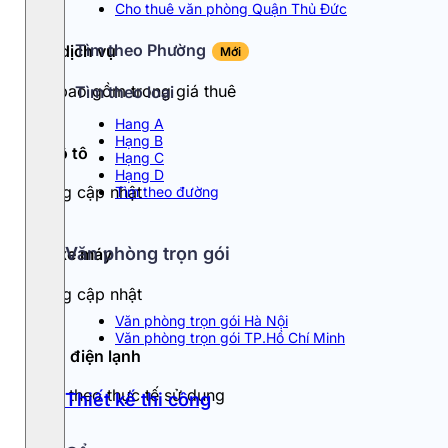
Cho thuê văn phòng Quận Thủ Đức
Tìm theo Phường
Phí dịch vụ
Mới
Đã bao gồm trong giá thuê
Tìm theo loại
Hang A
Hạng B
Đỗ ô tô
Hạng C
Hạng D
Đang cập nhật
Tìm theo đường
Văn phòng trọn gói
Đỗ xe máy
Đang cập nhật
Văn phòng trọn gói Hà Nội
Văn phòng trọn gói TP.Hồ Chí Minh
Tiền điện lạnh
Tính theo thực tế sử dụng
Thiết kế thi công