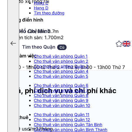
Bãi đỗ xe rộng rãi
Hạng C
Hạng D
Tìm theo đường
Tầng điển hình
Hồ Chí Minh
- Chiều cao/sàn: 2.7m
- Diện tích sàn: 1.700m2
Tìm theo Quận
Cũ
Giờ làm việc
Cho thuê văn phòng Quận 1
Cho thuê văn phòng Quận 2
Cho thuê văn phòng Quận 3
8h00 - 18h00 từ Thứ 2 - Thứ 6; 8h00 - 13h00 Thứ 7
Cho thuê văn phòng Quận 4
Cho thuê văn phòng Quận 5
Cho thuê văn phòng Quận 6
Giá, phí dịch vụ và chi phí khác
Cho thuê văn phòng Quận 7
Cho thuê văn phòng Quận 8
Cho thuê văn phòng Quận 9
Cho thuê văn phòng Quận 10
Cho thuê văn phòng Quận 11
Giá thuê
Cho thuê văn phòng Quận 12
Cho thuê văn phòng Quận Tân Bình
3 - 9 usd/m2/tháng
Cho thuê văn phòng Quận Bình Thạnh