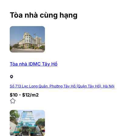
Giá thuê văn phòng Cora Building
Hòa Mã dao động từ
phán với diện tích lớn và thuê dài hạn.
Tòa nhà cùng hạng
Giá thuê:
Phí gửi ô tô:
Phí gửi xe máy:
Phí làm ngoài giờ:
Tòa nhà IDMC Tây Hồ
Sunoffice hiện đang là đối tác cho thuê
tòa nhà văn ph
trên địa bàn quận Hai Bà Trưng. Vui lòng liên hệ với ch
Số 713 Lạc Long Quân, Phường Tây Hồ (Quận Tây Hồ), Hà Nội
Website:
https://timvanphong.com.vn/
$10 - $12/m2
Fanpage:
https://fb/timvanphong.com.vn
Hotline:
0968.382.682
Địa chỉ:
Tòa nhà CIC Tower, Trung Kính, Cầu Giấy
0/5
(0 Reviews)