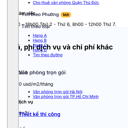
Cho thuê văn phòng Quận Thủ Đức
Giờ làm việc
Tìm theo Phường
Mới
8h00 - 18h00 Thứ 2 - Thứ 6, 8h00 - 12h00 Thứ 7.
Tìm theo loại
Hang A
Hạng B
Hạng C
Giá, phí dịch vụ và chi phí khác
Hạng D
Tìm theo đường
Văn phòng trọn gói
Giá thuê
9 - 10 usd/m2/tháng
Văn phòng trọn gói Hà Nội
Văn phòng trọn gói TP.Hồ Chí Minh
Phí dịch vụ
1usd/m2
Thiết kế thi công