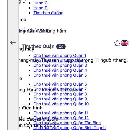
Hạng C
Hạng C
Hạng D
Tìm theo đường
Quy mô
Hồ Chí Minh
10 tầng nổi + 01 tầng hầm
Tìm theo Quận
Cũ
Thang máy
Cho thuê văn phòng Quận 1
02 thang máy Thyssen Krupp tải trọng 11 người/thang.
Cho thuê văn phòng Quận 2
Cho thuê văn phòng Quận 3
Cho thuê văn phòng Quận 4
Cho thuê văn phòng Quận 5
Đỗ xe
Cho thuê văn phòng Quận 6
Cho thuê văn phòng Quận 7
01 tầng hầm + khuôn viên tòa nhà
Cho thuê văn phòng Quận 8
Cho thuê văn phòng Quận 9
Cho thuê văn phòng Quận 10
Tầng điển hình
Cho thuê văn phòng Quận 11
Cho thuê văn phòng Quận 12
- Chiều cao/sàn: 2.6m
Cho thuê văn phòng Quận Tân Bình
- Diện tích sàn: 200m2
Cho thuê văn phòng Quận Bình Thạnh