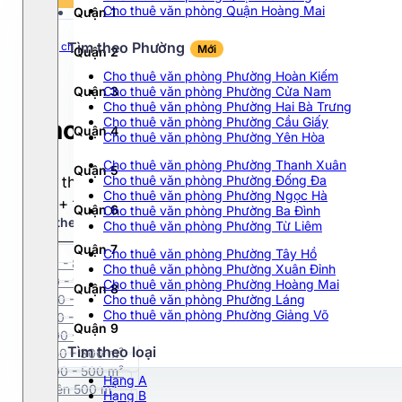
Tất cả
Cho thuê văn phòng Quận Hoàng Mai
Quận 1
Chọn hạng
40$ - 50$
Tất cả
>50$
Tìm theo Phường
Trang chủ
TPHCM
Quận 3
Đường Bà Huyện Thanh Quan
Mới
Quận 2
Hạng A
Dưới 10$
Cho thuê văn phòng Phường Hoàn Kiếm
Hạng B
10$ - 20$
Quận 3
Cho thuê văn phòng Phường Cửa Nam
Hạng C
Cho thuê văn phòng Phường Hai Bà Trưng
20$ - 30$
Cho thuê văn phòng Phường Cầu Giấy
Cho thuê văn phòng Đường B
Hạng D
Quận 4
30$ - 40$
Cho thuê văn phòng Phường Yên Hòa
Cho thuê văn phòng Phường Thanh Xuân
Quận 5
Cho thuê văn phòng Phường Đống Đa
Cho thuê văn phòng tại Đường Bà Huyện Thanh Quan
Cho thuê văn phòng Phường Ngọc Hà
600+ toà nhà hạng A-B-C với đa dạng diện tích từ
Quận 6
Cho thuê văn phòng Phường Ba Đình
Tìm theo phường
Mới
Cho thuê văn phòng Phường Từ Liêm
Quận 7
Cho thuê văn phòng Phường Tây Hồ
50 - 80 m²
Cho thuê văn phòng Phường Xuân Đỉnh
80 - 100 m²
Cho thuê văn phòng Phường Hoàng Mai
Quận 8
100 - 150 m²
Cho thuê văn phòng Phường Láng
Cho thuê văn phòng Phường Giảng Võ
150 - 200 m²
Quận 9
200 - 250 m²
Tìm theo loại
250 - 300 m²
Quận 10
300 - 500 m²
Hạng A
Trên 500 m²
Hạng B