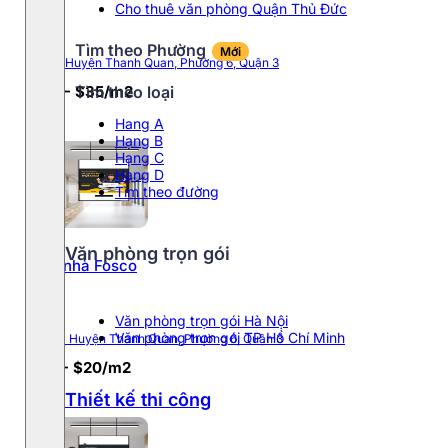
Cho thuê văn phòng Quận Thủ Đức
Tìm theo Phường
Mới
17 Bà Huyện Thanh Quan, Phường 6, Quận 3
Tìm theo loại
$25 - $35/m2
Hang A
Hạng B
Hạng C
Hạng D
Tìm theo đường
Văn phòng trọn gói
Tòa nhà Fosco
Văn phòng trọn gói Hà Nội
Văn phòng trọn gói TP.Hồ Chí Minh
40 Bà Huyện Thanh Quan, Phường 6, Quận 3
$16 - $20/m2
Thiết kế thi công