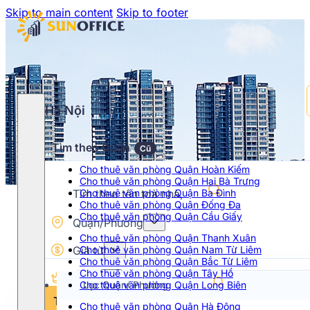
Skip to main content
Skip to footer
Hà Nội
Tìm theo Quận
Cũ
Cho thuê văn phòng Quận Hoàn Kiếm
Cho thuê văn phòng Quận Hai Bà Trưng
Cho thuê văn phòng Quận Ba Đình
Cho thuê văn phòng Quận Đống Đa
Cho thuê văn phòng Quận Cầu Giấy
Quận/Phường
Cho thuê văn phòng Quận Thanh Xuân
Giá từ
Cho thuê văn phòng Quận Nam Từ Liêm
Cho thuê văn phòng Quận Bắc Từ Liêm
Cho thuê văn phòng Quận Tây Hồ
Hạng
Cho thuê văn phòng Quận Long Biên
Chọn khoảng giá
Tìm kiếm
Cho thuê văn phòng Quận Hà Đông