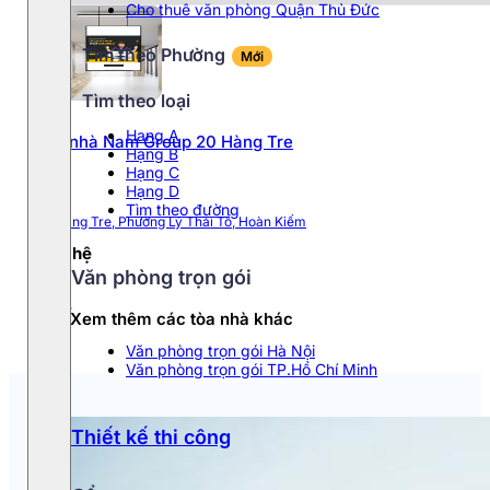
Cho thuê văn phòng Quận Thủ Đức
Phường Cầu Giấy
Tìm theo Phường
Mới
Tìm theo loại
Phường Ba Đình
Hang A
Tòa nhà Nam Group 20 Hàng Tre
Hạng B
Phường Đống Đa
Hạng C
Hạng D
Phường Ngọc Hà
Tìm theo đường
20 Hàng Tre, Phường Lý Thái Tổ, Hoàn Kiếm
Liên hệ
Phường Từ Liêm
Văn phòng trọn gói
Xem thêm các tòa nhà khác
Văn phòng trọn gói Hà Nội
Văn phòng trọn gói TP.Hồ Chí Minh
Thiết kế thi công