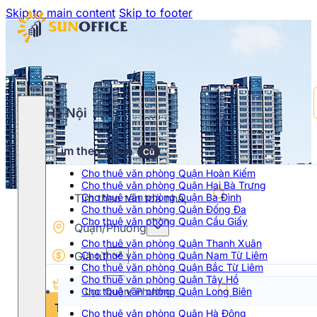
Skip to main content
Skip to footer
Hà Nội
Tìm theo Quận
Cũ
Cho thuê văn phòng Quận Hoàn Kiếm
Cho thuê văn phòng Quận Hai Bà Trưng
Cho thuê văn phòng Quận Ba Đình
Cho thuê văn phòng Quận Đống Đa
Cho thuê văn phòng Quận Cầu Giấy
Quận/Phường
Cho thuê văn phòng Quận Thanh Xuân
Giá từ
Cho thuê văn phòng Quận Nam Từ Liêm
Cho thuê văn phòng Quận Bắc Từ Liêm
Cho thuê văn phòng Quận Tây Hồ
Hạng
Cho thuê văn phòng Quận Long Biên
Chọn khoảng giá
Tìm kiếm
Cho thuê văn phòng Quận Hà Đông