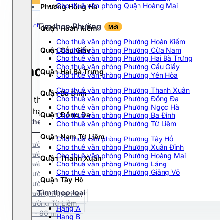
Tất cả
Cho thuê văn phòng Quận Hoàng Mai
Phường Hồng Hà
Chọn hạng
40$ - 50$
Tất cả
>50$
Tìm theo Phường
Trang chủ
Hà Nội
Quận Đống Đa
Đường Mai Anh Tuấn
Mới
Quận Hoàn Kiếm
Hạng A
Dưới 10$
Cho thuê văn phòng Phường Hoàn Kiếm
Hạng B
10$ - 20$
Quận Cầu Giấy
Cho thuê văn phòng Phường Cửa Nam
Hạng C
Cho thuê văn phòng Phường Hai Bà Trưng
20$ - 30$
Cho thuê văn phòng Phường Cầu Giấy
Cho thuê văn phòng Đường Ma
Hạng D
Quận Hai Bà Trưng
30$ - 40$
Cho thuê văn phòng Phường Yên Hòa
Cho thuê văn phòng Phường Thanh Xuân
Quận Ba Đình
Cho thuê văn phòng Phường Đống Đa
Cho thuê văn phòng tại Đường Mai Anh Tuấn phù hợ
Cho thuê văn phòng Phường Ngọc Hà
nhà hạng A-B-C với đa dạng diện tích từ 100m2 - 2
Quận Đống Đa
Cho thuê văn phòng Phường Ba Đình
Tìm theo phường
Mới
Cho thuê văn phòng Phường Từ Liêm
Quận Nam Từ Liêm
Cho thuê văn phòng Phường Tây Hồ
Phường Hoàn Kiếm
Cho thuê văn phòng Phường Xuân Đỉnh
Phường Thanh Xuân
Cho thuê văn phòng Phường Hoàng Mai
Quận Thanh Xuân
Phường Cầu Giấy
Cho thuê văn phòng Phường Láng
Cho thuê văn phòng Phường Giảng Võ
Phường Ba Đình
Quận Tây Hồ
Phường Đống Đa
Tìm theo loại
Phường Ngọc Hà
Quận Hà Đông
Phường Từ Liêm
Hạng A
50 - 80 m²
Hạng B