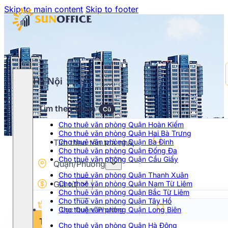
Skip to main content
Skip to footer
Hà Nội
Tìm theo Quận
Cũ
Cho thuê văn phòng Quận Hoàn Kiếm
Cho thuê văn phòng Quận Hai Bà Trưng
Cho thuê văn phòng Quận Ba Đình
Cho thuê văn phòng Quận Đống Đa
Cho thuê văn phòng Quận Cầu Giấy
Quận/Phường
Cho thuê văn phòng Quận Thanh Xuân
Giá từ
Cho thuê văn phòng Quận Nam Từ Liêm
Cho thuê văn phòng Quận Bắc Từ Liêm
Cho thuê văn phòng Quận Tây Hồ
Hạng
Cho thuê văn phòng Quận Long Biên
Chọn khoảng giá
Tìm kiếm
Cho thuê văn phòng Quận Hà Đông