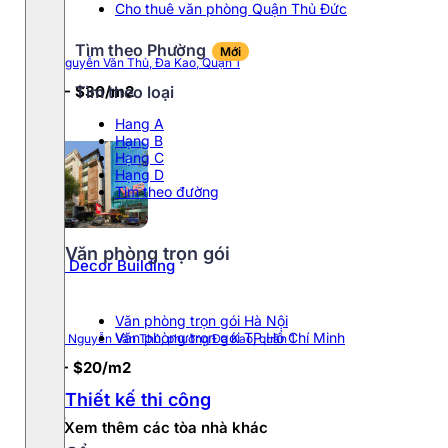
Cho thuê văn phòng Quận Thủ Đức
Tìm theo Phường
Mới
140 Nguyễn Văn Thủ, Đa Kao, Quận 1
Tìm theo loại
$27 - $30/m2
Hang A
Hạng B
Hạng C
Hạng D
Tìm theo đường
Văn phòng trọn gói
Nelo Decor Building
Văn phòng trọn gói Hà Nội
Văn phòng trọn gói TP.Hồ Chí Minh
207/6 Nguyễn Văn Thủ, phường Đa Kao, quận 1
$18 - $20/m2
Thiết kế thi công
Xem thêm các tòa nhà khác