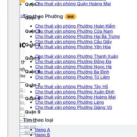
Tất cả
Cho thuê văn phòng Quận Hoàng Mai
Quận 1
Chọn hạng
Dưới 10$
Tất cả
10$ - 20$
Tìm theo Phường
Trang chủ
TPHCM
Quận 1
Đường Nguyễn Văn Thủ
Mới
Quận 2
Hạng A
20$ - 30$
Cho thuê văn phòng Phường Hoàn Kiếm
Hạng B
30$ - 40$
Quận 3
Cho thuê văn phòng Phường Cửa Nam
Hạng C
Cho thuê văn phòng Phường Hai Bà Trưng
40$ - 50$
Cho thuê văn phòng Phường Cầu Giấy
Cho thuê văn phòng Đường N
Hạng D
Quận 4
>50$
Cho thuê văn phòng Phường Yên Hòa
Cho thuê văn phòng Phường Thanh Xuân
Quận 5
Cho thuê văn phòng Phường Đống Đa
Cho thuê văn phòng tại Đường Nguyễn Văn Thủ phù 
Cho thuê văn phòng Phường Ngọc Hà
toà nhà hạng A-B-C với đa dạng diện tích từ 100m2
Quận 6
Cho thuê văn phòng Phường Ba Đình
Tìm theo phường
Mới
Cho thuê văn phòng Phường Từ Liêm
Quận 7
Cho thuê văn phòng Phường Tây Hồ
250 - 300 m²
Cho thuê văn phòng Phường Xuân Đỉnh
300 - 500 m²
Cho thuê văn phòng Phường Hoàng Mai
Quận 8
Trên 500 m²
Cho thuê văn phòng Phường Láng
Cho thuê văn phòng Phường Giảng Võ
Trên 1000m2
Quận 9
10 - 20m2
Tìm theo loại
20- 30 m2
Quận 10
30- 50 m2
Hạng A
50 - 80 m²
Hạng B