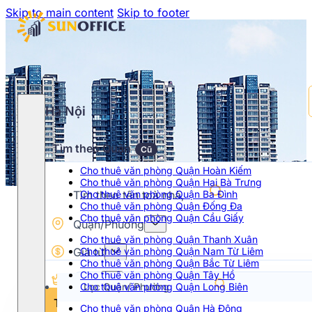
Skip to main content
Skip to footer
Hà Nội
Tìm theo Quận
Cũ
Cho thuê văn phòng Quận Hoàn Kiếm
Cho thuê văn phòng Quận Hai Bà Trưng
Cho thuê văn phòng Quận Ba Đình
Cho thuê văn phòng Quận Đống Đa
Cho thuê văn phòng Quận Cầu Giấy
Quận/Phường
Cho thuê văn phòng Quận Thanh Xuân
Giá từ
Cho thuê văn phòng Quận Nam Từ Liêm
Cho thuê văn phòng Quận Bắc Từ Liêm
Cho thuê văn phòng Quận Tây Hồ
Hạng
Cho thuê văn phòng Quận Long Biên
Chọn khoảng giá
Tìm kiếm
Cho thuê văn phòng Quận Hà Đông