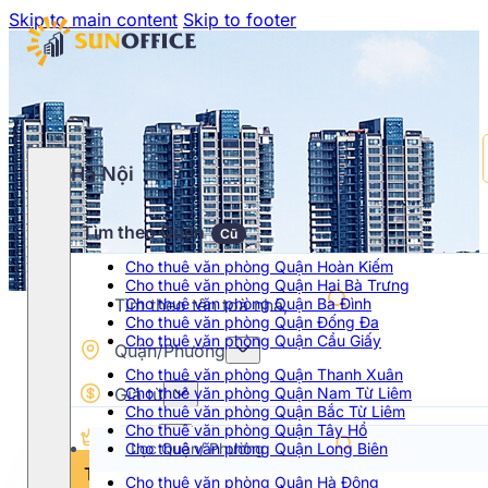
Skip to main content
Skip to footer
Hà Nội
Tìm theo Quận
Cũ
Cho thuê văn phòng Quận Hoàn Kiếm
Cho thuê văn phòng Quận Hai Bà Trưng
Cho thuê văn phòng Quận Ba Đình
Cho thuê văn phòng Quận Đống Đa
Cho thuê văn phòng Quận Cầu Giấy
Quận/Phường
Cho thuê văn phòng Quận Thanh Xuân
Giá từ
Cho thuê văn phòng Quận Nam Từ Liêm
Cho thuê văn phòng Quận Bắc Từ Liêm
Cho thuê văn phòng Quận Tây Hồ
Hạng
Cho thuê văn phòng Quận Long Biên
Chọn khoảng giá
Tìm kiếm
Cho thuê văn phòng Quận Hà Đông