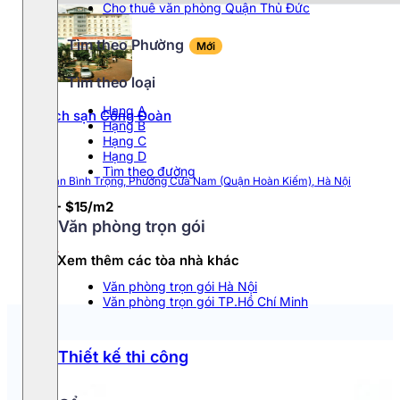
Cho thuê văn phòng Quận Thủ Đức
Phường Cầu Giấy
Tìm theo Phường
Mới
Tìm theo loại
Phường Ba Đình
Hang A
Khách sạn Công Đoàn
Hạng B
Phường Đống Đa
Hạng C
Hạng D
Phường Ngọc Hà
Tìm theo đường
14 Trần Bình Trọng, Phường Cửa Nam (Quận Hoàn Kiếm), Hà Nội
$13 - $15/m2
Phường Từ Liêm
Văn phòng trọn gói
Xem thêm các tòa nhà khác
Văn phòng trọn gói Hà Nội
Văn phòng trọn gói TP.Hồ Chí Minh
Thiết kế thi công