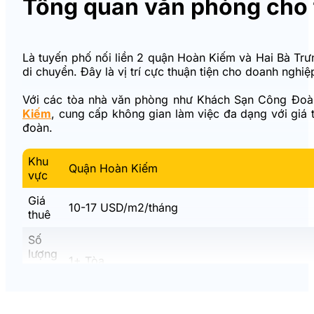
Tổng quan văn phòng cho 
Là tuyến phố nối liền 2 quận Hoàn Kiếm và Hai Bà Trưn
di chuyển. Đây là vị trí cực thuận tiện cho doanh nghiệ
Với các tòa nhà văn phòng như Khách Sạn Công Đoàn
Kiếm
, cung cấp không gian làm việc đa dạng với giá
đoàn.
Khu
Quận Hoàn Kiếm
vực
Giá
10-17 USD/m2/tháng
thuê
Số
lượng
1+ Tòa
tòa
nhà
Xem thêm