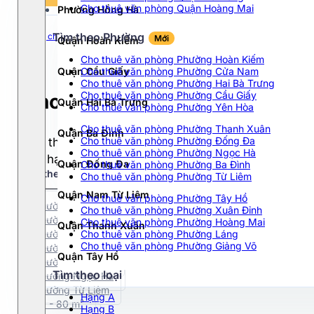
Tất cả
Cho thuê văn phòng Quận Hoàng Mai
Phường Hồng Hà
Chọn hạng
40$ - 50$
Tất cả
>50$
Tìm theo Phường
Trang chủ
Hà Nội
Quận Hoàng Mai
Đường Trương Định
Mới
Quận Hoàn Kiếm
Hạng A
Dưới 10$
Cho thuê văn phòng Phường Hoàn Kiếm
Hạng B
10$ - 20$
Quận Cầu Giấy
Cho thuê văn phòng Phường Cửa Nam
Hạng C
Cho thuê văn phòng Phường Hai Bà Trưng
20$ - 30$
Cho thuê văn phòng Phường Cầu Giấy
Cho thuê văn phòng Đường Tr
Hạng D
Quận Hai Bà Trưng
30$ - 40$
Cho thuê văn phòng Phường Yên Hòa
Cho thuê văn phòng Phường Thanh Xuân
Quận Ba Đình
Cho thuê văn phòng Phường Đống Đa
Cho thuê văn phòng tại Đường Trương Định phù hợp
Cho thuê văn phòng Phường Ngọc Hà
nhà hạng A-B-C với đa dạng diện tích từ 100m2 - 2
Quận Đống Đa
Cho thuê văn phòng Phường Ba Đình
Tìm theo phường
Mới
Cho thuê văn phòng Phường Từ Liêm
Quận Nam Từ Liêm
Cho thuê văn phòng Phường Tây Hồ
Phường Hoàn Kiếm
Cho thuê văn phòng Phường Xuân Đỉnh
Phường Thanh Xuân
Cho thuê văn phòng Phường Hoàng Mai
Quận Thanh Xuân
Phường Cầu Giấy
Cho thuê văn phòng Phường Láng
Cho thuê văn phòng Phường Giảng Võ
Phường Ba Đình
Quận Tây Hồ
Phường Đống Đa
Tìm theo loại
Phường Ngọc Hà
Quận Hà Đông
Phường Từ Liêm
Hạng A
50 - 80 m²
Hạng B