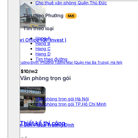
Cho thuê văn phòng Quận Thủ Đức
Phường Cầu Giấy
Tìm theo Phường
Mới
Tìm theo loại
Phường Ba Đình
Hang A
Minori Office (GP Invest )
Hạng B
Phường Đống Đa
Hạng C
Hạng D
Phường Ngọc Hà
Tìm theo đường
67A Trương Định, Phường Tương Mai (Quận Hai Bà Trưng), Hà Nội
$8 - $10/m2
Phường Từ Liêm
Văn phòng trọn gói
Văn phòng trọn gói Hà Nội
Văn phòng trọn gói TP.Hồ Chí Minh
Thiết kế thi công
Thiên Sơn Plaza Trương Định