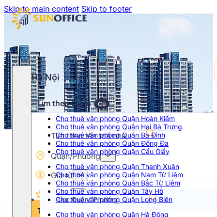
Skip to main content
Skip to footer
Hà Nội
Tìm theo Quận
Cũ
Cho thuê văn phòng Quận Hoàn Kiếm
Cho thuê văn phòng Quận Hai Bà Trưng
Cho thuê văn phòng Quận Ba Đình
Cho thuê văn phòng Quận Đống Đa
Cho thuê văn phòng Quận Cầu Giấy
Quận/Phường
Cho thuê văn phòng Quận Thanh Xuân
Giá từ
Cho thuê văn phòng Quận Nam Từ Liêm
Cho thuê văn phòng Quận Bắc Từ Liêm
Cho thuê văn phòng Quận Tây Hồ
Hạng
Cho thuê văn phòng Quận Long Biên
Chọn khoảng giá
Tìm kiếm
Cho thuê văn phòng Quận Hà Đông