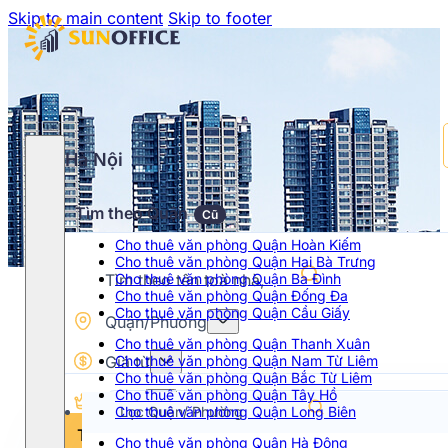
Skip to main content
Skip to footer
Hà Nội
Tìm theo Quận
Cũ
Cho thuê văn phòng Quận Hoàn Kiếm
Cho thuê văn phòng Quận Hai Bà Trưng
Cho thuê văn phòng Quận Ba Đình
Cho thuê văn phòng Quận Đống Đa
Cho thuê văn phòng Quận Cầu Giấy
Quận/Phường
Cho thuê văn phòng Quận Thanh Xuân
Giá từ
Cho thuê văn phòng Quận Nam Từ Liêm
Cho thuê văn phòng Quận Bắc Từ Liêm
Cho thuê văn phòng Quận Tây Hồ
Hạng
Cho thuê văn phòng Quận Long Biên
Chọn khoảng giá
Tìm kiếm
Cho thuê văn phòng Quận Hà Đông