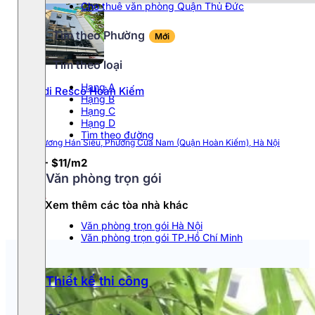
Cho thuê văn phòng Quận Thủ Đức
Phường Cầu Giấy
Tìm theo Phường
Mới
Tìm theo loại
Phường Ba Đình
Hang A
Handi Resco Hoàn Kiếm
Hạng B
Phường Đống Đa
Hạng C
Hạng D
Phường Ngọc Hà
Tìm theo đường
25 Trương Hán Siêu, Phường Cửa Nam (Quận Hoàn Kiếm), Hà Nội
$10 - $11/m2
Phường Từ Liêm
Văn phòng trọn gói
Xem thêm các tòa nhà khác
Văn phòng trọn gói Hà Nội
Văn phòng trọn gói TP.Hồ Chí Minh
Thiết kế thi công