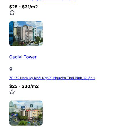
Hệ thống điều hòa hiện đại
Đường truyền Internet chất lượng cao,…
$28 - $31/m2
Giá thuê văn phòng Tòa nhà H
Tòa nhà HMC Tower là một trong những
tòa nhà văn p
động trong khoảng từ $25 – $30/m2/tháng, tùy từng tầng
đang tìm kiếm không gian làm việc chuyên nghiệp tại 
Cadivi Tower
Liên hệ với Sunoffice ngay để biết thêm thông tin chi t
Hotline: 0968.382.682
Website:
https://timvanphong.com.vn
70-72 Nam Kỳ Khởi Nghĩa, Nguyễn Thái Bình, Quận 1
Fanpage:
fb.com/Timvanphong.com.vn
$25 - $30/m2
Địa chỉ: Tầng 6, tòa nhà CIC Tower, ngõ 219 Trun
0/5
(0 Reviews)