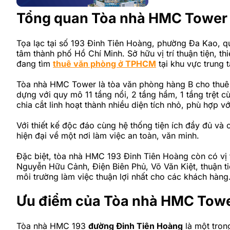
Tổng quan Tòa nhà HMC Towe
Tọa lạc tại số 193 Đinh Tiên Hoàng, phường Đa Kao, q
tâm thành phố Hồ Chí Minh. Sở hữu vị trí thuận tiện, t
đang tìm
thuê văn phòng ở TPHCM
tại khu vực trung 
Tòa nhà HMC Tower là tòa văn phòng hàng B cho thuê 
dựng với quy mô 11 tầng nổi, 2 tầng hầm, 1 tầng trệt c
chia cắt linh hoạt thành nhiều diện tích nhỏ, phù hợp 
Với thiết kế độc đáo cùng hệ thống tiện ích đầy đủ và
hiện đại về một nơi làm việc an toàn, văn minh.
Đặc biệt, tòa nhà HMC 193 Đinh Tiên Hoàng còn có vị tr
Nguyễn Hữu Cảnh, Điện Biên Phủ, Võ Văn Kiệt, thuận t
môi trường làm việc thuận lợi nhất cho các khách hàng
Ưu điểm của Tòa nhà HMC To
Tòa nhà HMC 193
đường Đinh Tiên Hoàng
là một tron