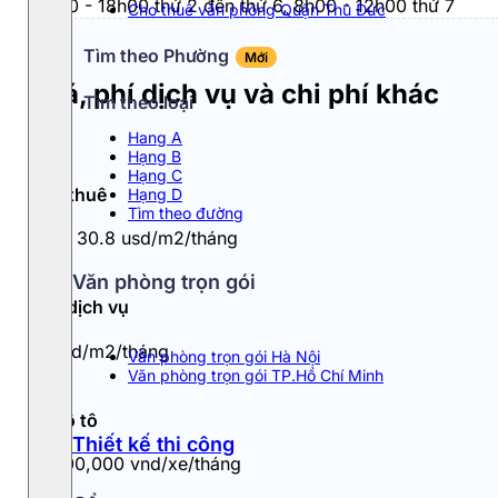
8h00 - 18h00 thứ 2 đến thứ 6, 8h00 - 12h00 thứ 7
Cho thuê văn phòng Quận Thủ Đức
Tìm theo Phường
Mới
Giá, phí dịch vụ và chi phí khác
Tìm theo loại
Hang A
Hạng B
Hạng C
Giá thuê
Hạng D
Tìm theo đường
25 - 30.8 usd/m2/tháng
Văn phòng trọn gói
Phí dịch vụ
5 usd/m2/tháng
Văn phòng trọn gói Hà Nội
Văn phòng trọn gói TP.Hồ Chí Minh
Đỗ ô tô
Thiết kế thi công
2,800,000 vnd/xe/tháng