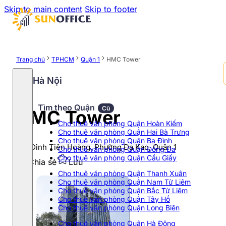
Skip to main content
Skip to footer
Trang chủ
TPHCM
Quận 1
HMC Tower
Hà Nội
Tìm theo Quận
Cũ
HMC Tower
Cho thuê văn phòng Quận Hoàn Kiếm
Cho thuê văn phòng Quận Hai Bà Trưng
Cho thuê văn phòng Quận Ba Đình
193 Đinh Tiên Hoàng, Phường Đa Kao, Quận 1
Cho thuê văn phòng Quận Đống Đa
Cho thuê văn phòng Quận Cầu Giấy
Chia sẻ
Lưu
Cho thuê văn phòng Quận Thanh Xuân
Cho thuê văn phòng Quận Nam Từ Liêm
Cho thuê văn phòng Quận Bắc Từ Liêm
Cho thuê văn phòng Quận Tây Hồ
Cho thuê văn phòng Quận Long Biên
Cho thuê văn phòng Quận Hà Đông