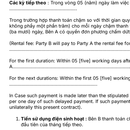
Các kỳ tiếp theo
: Trong vòng 05 (năm) ngày làm việc 
…………………………………………..
Trong trường hợp thanh toán chậm so với thời gian quy 
không phẩy một phần trăm) cho mỗi ngày chậm thanh t
(ba mươi) ngày, Bên A có quyền đơn phương chấm dứt
(Rental fee: Party B will pay to Party A the rental fee 
…………………………………………………………………………………
For the first duration: Within 05 [five] working days aft
A……………………………………………………………………………
For the next durations: Within the first 05 [five] work
………………………………………………………..
In Case such payment is made later than the stipulated 
per one day of such delayed payment. If such payment d
unilaterally this present contract).
Tiền sử dụng điện sinh hoạt :
Bên B thanh toán c
đầu tiên của tháng tiếp theo.