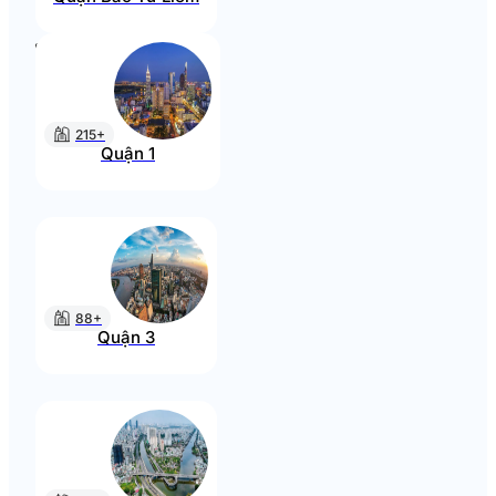
215+
Quận 1
88+
Quận 3