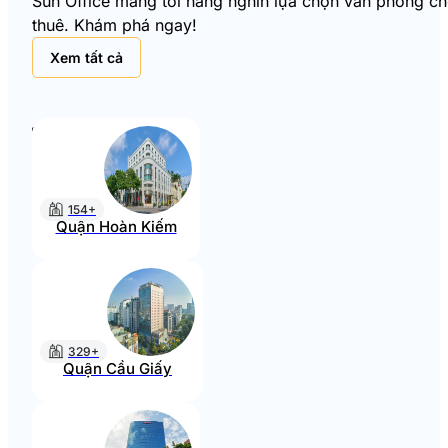
Sun Office mang tới hàng nghìn lựa chọn văn phòng cho 
thuê. Khám phá ngay!
Xem tất cả
154+
Quận Hoàn Kiếm
329+
Quận Cầu Giấy