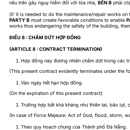
nêu trên gây nguy hiểm đối với tòa nhà,
BÊN B
phải chị
(ll’ it is needed to do the maintenance/repair works on 
PARTY B
must create favorable conditions to enable
P
works thus endangering the safety of the building, then
ĐIỀU 8 : CHẤM DỨT HỢP ĐỒNG
(ARTICLE 8 : CONTRACT TERMINATION)
Hợp đồng này đương nhiên chấm dứt trong các t
(This present contract evidently terminates under the f
Vào ngày hết hạn hợp đồng.
(On the expiration of this present contract)
Trường hợp bất khả kháng như thiên tai, bão lụt, 
(In case of Force Majeure: Act of God, flood, storm, war
Theo quy hoạch chung của Thành phố Đà Nẵng.