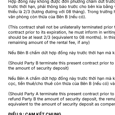
Hợp đồng này không được đơn phương chấm dứt trước 
trước thời hạn, phải thông báo trước cho bên kia bằng v
thiểu là 2/3 (tương đương với 08 tháng). Trong trường h
văn phòng còn thừa của Bên B (nếu có).
(This contract shall not be unilaterally terminated prior 
contract prior to its expiration, he must inform in writi
should be at least 2/3 (equivalent to 08 months). In thi
remaining amount of the rental fee, if any)
Nếu Bên B chấm dứt hợp đồng này trước thời hạn mà khô
(Should Party B terminate this present contract prior to
the amount of security deposit)
Nếu Bên A chấm dứt hợp đồng này trước thời hạn mà khô
cọc, tiền thuê/cho thuê còn thừa của Bên B (nếu có) và
(Should Party A terminate this present contract prior to
refund Party B the amount of security deposit, the rema
equivalent to the amount of security deposit as compe
ĐIỀU 9 : CAM KẾT CHUNG