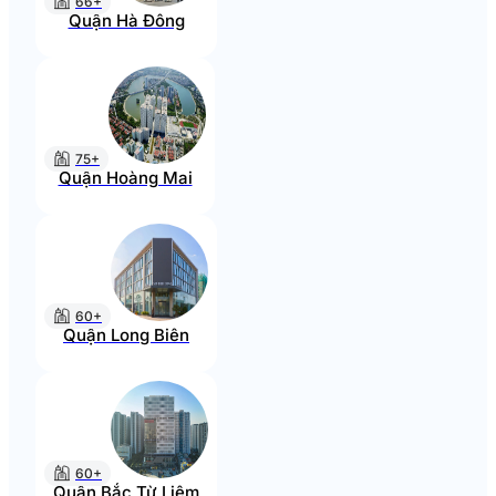
66+
Quận Hà Đông
75+
Quận Hoàng Mai
60+
Quận Long Biên
60+
Quận Bắc Từ Liêm