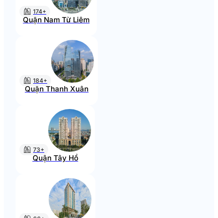
174+
Quận Nam Từ Liêm
184+
Quận Thanh Xuân
73+
Quận Tây Hồ