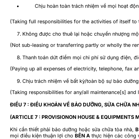
Chịu hoàn toàn trách nhiệm về mọi hoạt độn
(Taking full responsibilities for the activities of itself
Không được cho thuê lại hoặc chuyển nhượng một 
(Not sub-leasing or transferring partly or wholly the r
Thanh toán dứt điểm mọi chi phí sử dụng điện, điệ
(Paying up all expenses of electricity, telephone, fax a
Chịu trách nhiệm về bất kỳ/toàn bộ sự bảo dưỡng v
(Taking responsibilities for any/all maintenance[s] and lo
ĐIỀU 7 : ĐIỀU KHOẢN VỀ BẢO DƯỠNG, SỬA CHỮA NH
(ARTICLE 7 : PROVISIONON HOUSE & EQUIPMENTS 
Khi cần thiết phải bảo dưỡng hoặc sửa chữa tòa nhà,
B
mọi điều kiện thuận lợi cho
BÊN A
thực hiện các công 