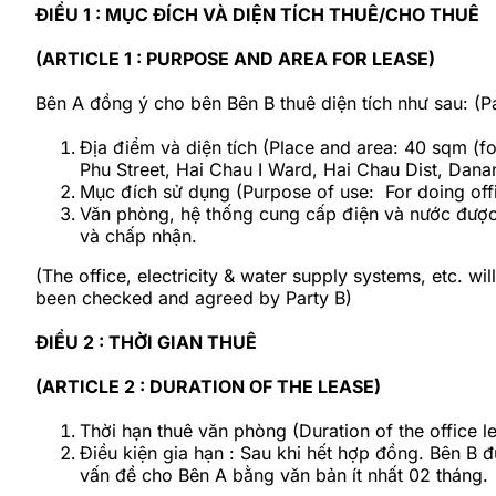
ĐIỀU 1 : MỤC ĐÍCH VÀ DIỆN TÍCH THUÊ/CHO THUÊ
(ARTICLE 1 : PURPOSE AND AREA FOR LEASE)
Bên A đồng ý cho bên Bên B thuê diện tích như sau: (Pa
Địa điểm và diện tích (Place and area: 40 sqm (for
Phu Street, Hai Chau I Ward, Hai Chau Di
Mục đích sử dụng (Purpose of use: For d
Văn phòng, hệ thống cung cấp điện và nước được 
và chấp nhận.
(The office, electricity & water supply systems, etc. w
been checked and agreed by Party B)
ĐIỀU 2 : THỜI GIAN THUÊ
(ARTICLE 2 : DURATION OF THE LEASE)
Thời hạn thuê văn phòng (Duration of the of
Điều kiện gia hạn : Sau khi hết hợp đồng. Bên B 
vấn đề cho Bên A bằng văn bản ít nhất 02 tháng.