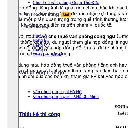
Cho thuê văn phòng Quận Thủ Đức
Ký hợp đồng tiếng Anh là quá trình chính thức khi các
ký tên trên tài liệu hợp đồng để xác nhận sự đồng ý v
Tìm theo Phường
Mới
Anh là một phần quan trọng trong quá trình thương lượn
hoặc khi giao dịch diễn ra trên phạm vi quốc tế.
Tìm theo loại
Hang A
Đối với hợp đồng
cho thuê văn phòng song ngữ
(Offi
Hạng B
ứng, thông qua đó, dù người tham gia hợp đồng là ngườ
Hạng C
những nội dung của hợp đồng để đưa ra được những th
Hạng D
quá trình tham gia hợp đồng.
Tìm theo đường
Nội dung mẫu hợp đồng thuê văn phòng tiếng anh hay
thường, trong quá trình soạn thảo cần phải đảm bảo nộ
Văn phòng trọn gói
trách nhiệm của các bên khi tham gia ký kết vào hợp 
Văn phòng trọn gói Hà Nội
Văn phòng trọn gói TP.Hồ Chí Minh
Thiết kế thi công