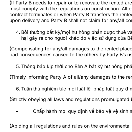
(If Party B needs to repair or to renovate the rented ar
must comply with the regulations on construction. All 
contract terminates or when Party B transfers the rented
upon delivery and Party B shall not claim for any/all c
Bồi thường bất kỳ/mọi hư hỏng phần được thuê và
hại gây ra cho người khác do việc sử dụng của B
(Compensating for any/all damages to the rented place a
bad consequences caused to the others by Party B’s us
Thông báo kịp thời cho Bên A bất kỳ hư hỏng phần
(Timely informing Party A of all/any damages to the ren
Tuân thủ nghiêm túc mọi luật lệ, pháp luật quy
(Strictly obeying all laws and regulations promulgated
Chấp hành mọi quy định về bảo vệ vệ sinh m
(Abiding all regulations and rules on the environmental 