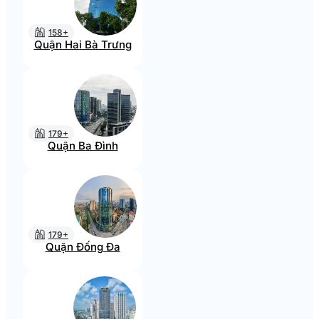
158+
Quận Hai Bà Trưng
179+
Quận Ba Đình
179+
Quận Đống Đa