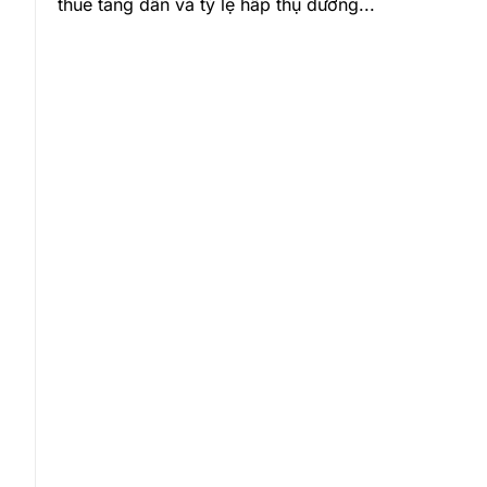
thuê tăng dần và tỷ lệ hấp thụ dương...