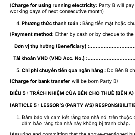
(
Charge for using running electricity
: Party B will pa
working days of next consecutive month)
Phương thức thanh toán :
Bằng tiền mặt hoặc chu
(
Payment method
: Either by cash or by cheque to the 
Đơn vị thụ hưởng (Beneficiary) :…………
Tài khoản VND (VND Acc. No.) :…………………
Chi phí chuyển tiền qua ngân hàng :
Do Bên B ch
(Charge for bank transfer
will be born Party B)
ĐIỀU 5 : TRÁCH NHIỆM CỦA BÊN CHO THUÊ (BÊN A)
(ARTICLE 5 : LESSOR’S (PARTY A’S) RESPONSIBILITI
Đảm bảo và cam kết rằng tòa nhà nói trên thuộc
đảm bảo rằng tòa nhà này không bị tranh chấp.
(Assuring and committing that the above-mentioned bu