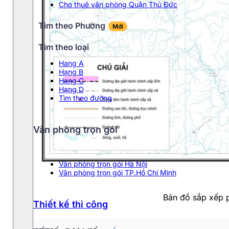
Cho thuê văn phòng Quận Thủ Đức
Tìm theo Phường
Mới
Tìm theo loại
Hang A
Hạng B
Hạng C
Hạng D
Tìm theo đường
Văn phòng trọn gói
Văn phòng trọn gói Hà Nội
Văn phòng trọn gói TP.Hồ Chí Minh
Bản đồ sắp xếp 
Thiết kế thi công