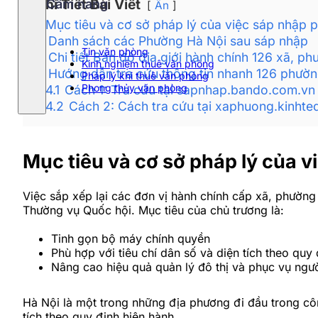
Chi Tiết Bài Viết
Cẩm nang
Ẩn
1
Mục tiêu và cơ sở pháp lý của việc sáp nhập 
2
Danh sách các Phường Hà Nội sau sáp nhập
Tin văn phòng
3
Chi tiết Bản đồ địa giới hành chính 126 xã, 
Kinh nghiệm thuê văn phòng
4
Hướng dẫn tra cứu thông tin nhanh 126 phường
Pháp lý khi thuê văn phòng
Phong thủy văn phòng
4.1
Cách 1: Tra cứu tại sapnhap.bando.com.vn
4.2
Cách 2: Cách tra cứu tại xaphuong.kinhte
Mục tiêu và cơ sở pháp lý của 
Việc sắp xếp lại các đơn vị hành chính cấp xã, phườ
Thường vụ Quốc hội. Mục tiêu của chủ trương là:
Tinh gọn bộ máy chính quyền
Phù hợp với tiêu chí dân số và diện tích theo quy 
Nâng cao hiệu quả quản lý đô thị và phục vụ ngư
Hà Nội là một trong những địa phương đi đầu trong c
tích theo quy định hiện hành.