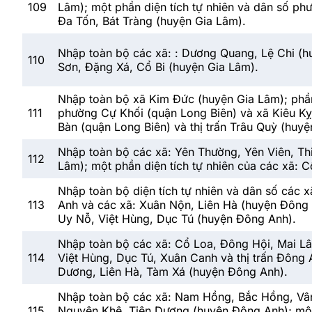
109
Lâm); một phần diện tích tự nhiên và dân số ph
Đa Tốn, Bát Tràng (huyện Gia Lâm).
Nhập toàn bộ các xã: : Dương Quang, Lệ Chi (hu
110
Sơn, Đặng Xá, Cổ Bi (huyện Gia Lâm).
Nhập toàn bộ xã Kim Đức (huyện Gia Lâm); phần
111
phường Cự Khối (quận Long Biên) và xã Kiêu Kỵ
Bàn (quận Long Biên) và thị trấn Trâu Quỳ (huyệ
Nhập toàn bộ các xã: Yên Thường, Yên Viên, Thi
112
Lâm); một phần diện tích tự nhiên của các xã: 
Nhập toàn bộ diện tích tự nhiên và dân số các 
113
Anh và các xã: Xuân Nộn, Liên Hà (huyện Đông A
Uy Nỗ, Việt Hùng, Dục Tú (huyện Đông Anh).
Nhập toàn bộ các xã: Cổ Loa, Đông Hội, Mai Lâ
114
Việt Hùng, Dục Tú, Xuân Canh và thị trấn Đông 
Dương, Liên Hà, Tàm Xá (huyện Đông Anh).
Nhập toàn bộ các xã: Nam Hồng, Bắc Hồng, Vân 
115
Nguyên Khê, Tiên Dương (huyện Đông Anh); một 