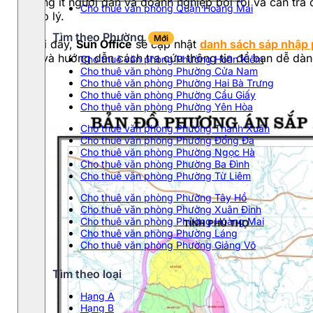
không ít người dân và doanh nghiệp bối rối và cần tra 
Cho thuê văn phòng Quận Hoàng Mai
pháp lý.
Tìm theo Phường
Mới
Dưới đây,
Sun Office
sẽ cập nhật
danh sách sáp nhập
tiết và hướng dẫn cách tra cứu thông tin để bạn dễ dàn
Cho thuê văn phòng Phường Hoàn Kiếm
Cho thuê văn phòng Phường Cửa Nam
Cho thuê văn phòng Phường Hai Bà Trưng
Cho thuê văn phòng Phường Cầu Giấy
Cho thuê văn phòng Phường Yên Hòa
Cho thuê văn phòng Phường Thanh Xuân
Cho thuê văn phòng Phường Đống Đa
Cho thuê văn phòng Phường Ngọc Hà
Cho thuê văn phòng Phường Ba Đình
Cho thuê văn phòng Phường Từ Liêm
Cho thuê văn phòng Phường Tây Hồ
Cho thuê văn phòng Phường Xuân Đỉnh
Cho thuê văn phòng Phường Hoàng Mai
Cho thuê văn phòng Phường Láng
Cho thuê văn phòng Phường Giảng Võ
Tìm theo loại
Hạng A
Hạng B