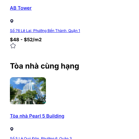
Hotline: 0968.382.682
AB Tower
Website:
https://timvanphong.com.vn
Fanpage:
fb.com/Timvanphong.com.vn
Địa chỉ: Tầng 6, tòa nhà CIC Tower, ngõ 219 Trun
Số 76 Lê Lai, Phường Bến Thành, Quận 1
$48 - $52/m2
0/5
(0 Reviews)
Tòa nhà cùng hạng
Tòa nhà Pearl 5 Building
Số 5 Lê Quý Đôn, Phường 6, Quận 3