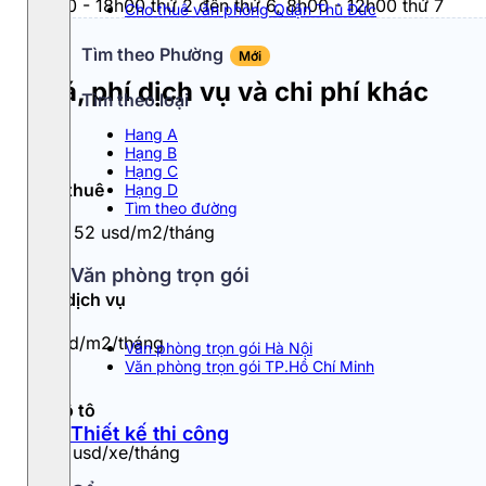
8h00 - 18h00 thứ 2 đến thứ 6, 8h00 - 12h00 thứ 7
Cho thuê văn phòng Quận Thủ Đức
Tìm theo Phường
Mới
Giá, phí dịch vụ và chi phí khác
Tìm theo loại
Hang A
Hạng B
Hạng C
Giá thuê
Hạng D
Tìm theo đường
37 - 52 usd/m2/tháng
Văn phòng trọn gói
Phí dịch vụ
7 usd/m2/tháng
Văn phòng trọn gói Hà Nội
Văn phòng trọn gói TP.Hồ Chí Minh
Đỗ ô tô
Thiết kế thi công
250 usd/xe/tháng