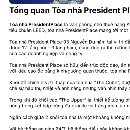
Tổng quan Tòa nhà President P
Tòa nhà PresidentPlace
là văn phòng cho thuê hạng A 
tiêu chuẩn LEED, tòa nhà PresidentPlace mang tới một nơ
Tòa nhà President Place 93 Nguyễn Du nằm tại vị trí đ
dựng 12 tầng nổi – 3 tầng hầm, cung ứng ra thị trường
của các doanh nghiệp và công ty.
Tòa nhà President Place sở hữu kiến trúc độc đáo, ấn 
với kiểu cao ốc bằng kính/gương quen thuộc, tòa nhà P
Khối đế chính ở vị trí thấp của tòa nhà “The Cube”, đư
chế sự hấp thụ nhiệt và ánh nắng nhưng vẫn nhìn thấy
Trong khi đó khối cao “The Upper” lại thiết kế tương
nóng bỏng kết hợp cùng đá granite và tráng men tạo nê
Ngăn cách giữa 2 khối tòa nhà là một khoảng không nh
Với hệ thống an ninh 24/7, hệ thống điều hòa không kh