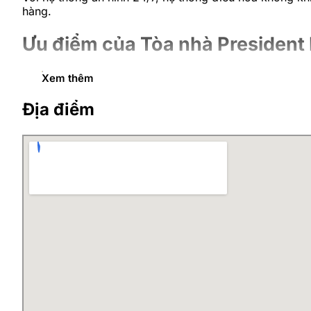
hàng.
Ưu điểm của Tòa nhà President
Tòa nhà President Place là tòa văn phòng hạng A được
Xem thêm
Vị trí trung tâm nên dễ dàng giao thương tới mọi 
Địa điểm
Nằm gần tuyến tàu điện ngầm Metro số 3 càng đả
Khu vực tập trung nhiều tiện ích, hạ tầng, tạo đi
Văn phòng cho thuê hiện đại với diện tích linh 
Thiết kế hiện đại, nâng tầm hình ảnh doanh nghiệ
Cộng đồng doanh nghiệp văn minh và hiện đại hàn
Vị trí Tòa nhà President Place
Tòa nhà President Place tọa lạc số 93
đường Nguyễn 
Minh Khai, Hai Bà Trưng… Tòa văn phòng sở hữu lợi thế 
hành chính – thương mại của thành phố.
Đặc biệt, Vị trí tòa nhà gần với tuyến tàu điện ngầm Me