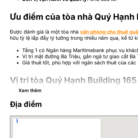
Ưu điểm của tòa nhà Quý Hạnh 
Được đánh giá là một tòa nhà
văn phòng cho thuê quậ
hữu tỷ lệ lấp đầy lý tưởng trong nhiều năm qua, kể từ 
Tầng 1 có Ngân hàng Maritimebank phục vụ khách 
Vị trí mặt đường Bà Triệu, gần ngã tư giao cắt Bà
Giá thuê tốt, phù hợp với ngân sách thuê của cá
Vị trí tòa Quý Hạnh Building 165
Xem thêm
Tòa nhà Quý Hạnh tọa lạc tại 165 Bà Triệu
, Phường Hai
Địa điểm
Quý Hạnh Building thuộc chuỗi văn phòng cho thuê tr
trục đường lớn như: Đại Cồ Việt, Lê Đại Hành, Trần N
Cạnh ngã tư Bà Triệu – Tô Hiến Thành.
Cách Công viên Thống Nhất và Hồ Bảy Mẫu 800