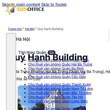
Skip to main content
Skip to footer
Trang chủ
Hà Nội
Quý Hạnh Building
Hà Nội
Tìm theo Quận
Cũ
Quý Hạnh Building
Cho thuê văn phòng Quận Hoàn Kiếm
Cho thuê văn phòng Quận Hai Bà Trưng
Cho thuê văn phòng Quận Ba Đình
165 Bà Triệu, Phường Hai Bà Trưng (Quận Hai Bà Trưng), Hà
Cho thuê văn phòng Quận Đống Đa
Cho thuê văn phòng Quận Cầu Giấy
Chia sẻ
Lưu
Cho thuê văn phòng Quận Thanh Xuân
Cho thuê văn phòng Quận Nam Từ Liêm
Cho thuê văn phòng Quận Bắc Từ Liêm
Cho thuê văn phòng Quận Tây Hồ
Cho thuê văn phòng Quận Long Biên
Cho thuê văn phòng Quận Hà Đông