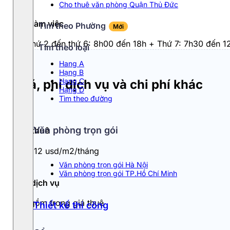
Cho thuê văn phòng Quận Thủ Đức
Giờ làm việc
Tìm theo Phường
Mới
Từ thứ 2 đến thứ 6: 8h00 đến 18h + Thứ 7: 7h30 đến 1
Tìm theo loại
Hang A
Hạng B
Hạng C
Giá, phí dịch vụ và chi phí khác
Hạng D
Tìm theo đường
Văn phòng trọn gói
Giá thuê
10 - 12 usd/m2/tháng
Văn phòng trọn gói Hà Nội
Văn phòng trọn gói TP.Hồ Chí Minh
Phí dịch vụ
Đã gồm trong giá thuê
Thiết kế thi công