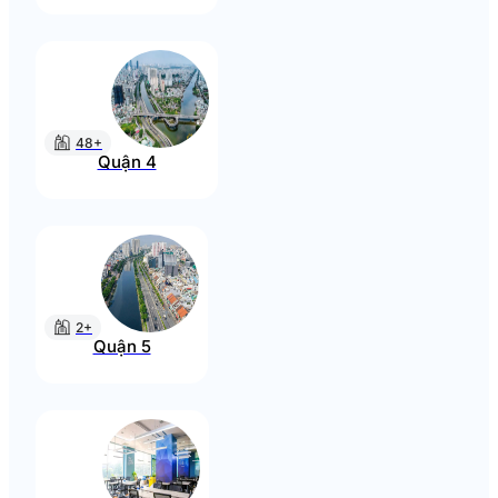
48+
Quận 4
2+
Quận 5