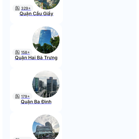
329+
Quận Cầu Giấy
158+
Quận Hai Bà Trưng
179+
Quận Ba Đình