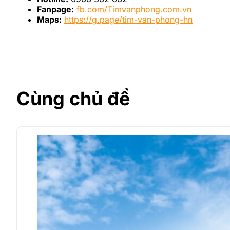
Fanpage:
fb.com/Timvanphong.com.vn
Maps:
https://g.page/tim-van-phong-hn
Cùng chủ đề