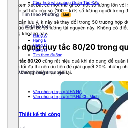
Cho thuê văn phòng Quận Thủ Đức
Khi xem xét bất cứ một thứ gì có một số lượng lớn với 
thuộc sở hữu của số (100 – k)% số lượng người trong 
Tìm theo Phường
Mới
Bạn cần lưu ý, k này sẽ thay đổi trong 50 trường hợp 
Tìm theo loại
sở hữu toàn bộ số lượng tài nguyên này. Không có điều 
trong khoảng này.
Hang A
Hạng B
Áp dụng quy tắc 80/20 trong quả
Hạng C
Hạng D
Tìm theo đường
Quy tắc 80/20
cũng rất hiệu quả khi áp dụng để quản 
cách tối đa thì nên ưu tiên để giải quyết 20% những n
80% những nhiệm vụ còn lại.
Văn phòng trọn gói
Văn phòng trọn gói Hà Nội
Văn phòng trọn gói TP.Hồ Chí Minh
Thiết kế thi công