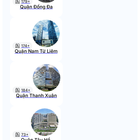
179+
Quận Đống Đa
174+
Quận Nam Từ Liêm
184+
Quận Thanh Xuân
73+
Quận Tây Hồ