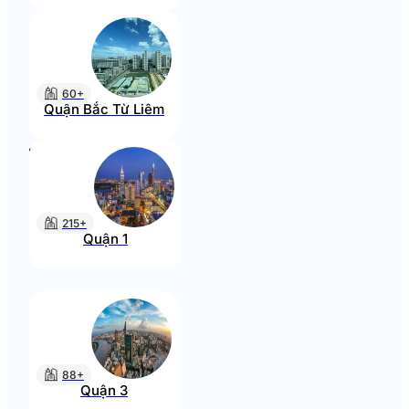
60+
Quận Bắc Từ Liêm
215+
Quận 1
88+
Quận 3