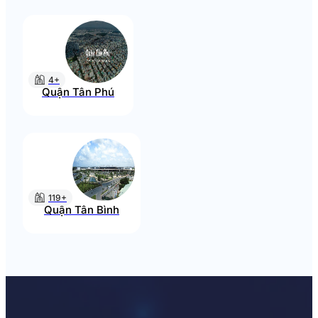
4+
Quận Tân Phú
119+
Quận Tân Bình