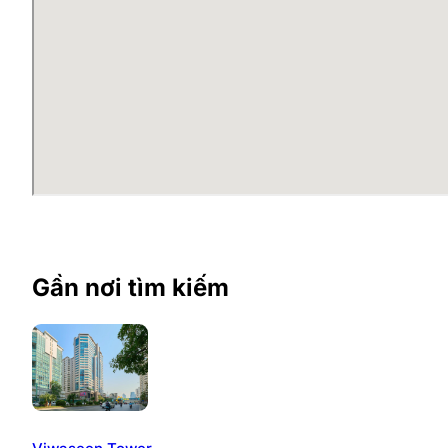
Dễ dàng tiếp cận với các dịch vụ tiện ích cho khá
Tầm view đẹp, không gian được thiết kế xanh, th
Mặt bằng văn phòng Rice City Tô
Văn phòng Rice City Tố Hữu đang sở hữu những mặt bằ
trình set up văn phòng và làm việc lâu dài tại đây, tối ư
Hệ thống kỹ thuật tòa nhà Rice City Tố Hữu tiên tiến,
nghiệp trong mắt đối tác khách hàng. Tòa văn phòng s
Tiện ích khu văn phòng tòa Rice
Gần nơi tìm kiếm
Rice City – Tố Hữu sở hữu các tiện ích sang trọng và 
cận rất nhiều tiện ích hiện đại bậc nhất, đồng bộ. Ch
phòng…
Khách thuê văn phòng tại Rice City còn được tiếp
Hai tầng trung tâm thương mại với đầy đủ các dịc
Hệ thống an ninh ba lớp với camera giám sát đảm