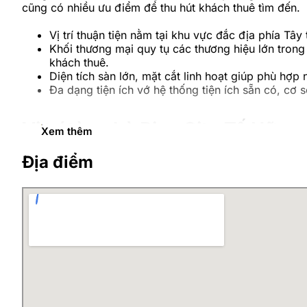
cũng có nhiều ưu điểm để thu hút khách thuê tìm đến.
Vị trí thuận tiện nằm tại khu vực đắc địa phía Tâ
Khối thương mại quy tụ các thương hiệu lớn trong
khách thuê.
Diện tích sàn lớn, mặt cắt linh hoạt giúp phù hợ
Đa dạng tiện ích vớ hệ thống tiện ích sẵn có, cơ 
Vị trí tòa nhà Rice City Tố Hữu
Xem thêm
Địa điểm
Dự án này nằm tại vị trí đắc địa trên tuyến đường Tố 
nhiều thuận lợi cho khách thuê văn phòng nơi đây.
Thừa hưởng những tiện ích sẵn có từ cơ sở vật chất và
phòng hiện đại với hạng mục bất động sản có sức hút l
Thuê văn phòng tại đây, khách hàng dễ dàng di chuyể
lớn như Lê Văn Lương, Khuất Duy Tiến, Tố Hữu, cao t
Dễ dàng kết nối với các khu đô thị, văn phòng 
Gần các trung tâm thương mại lớn như Siêu thị A