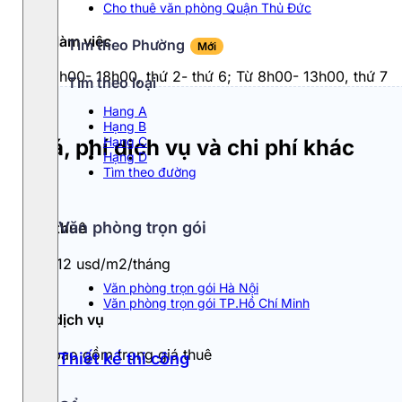
Cho thuê văn phòng Quận Thủ Đức
Giờ làm việc
Tìm theo Phường
Mới
Từ 8h00- 18h00, thứ 2- thứ 6; Từ 8h00- 13h00, thứ 7
Tìm theo loại
Hang A
Hạng B
Hạng C
Giá, phí dịch vụ và chi phí khác
Hạng D
Tìm theo đường
Văn phòng trọn gói
Giá thuê
11 - 12 usd/m2/tháng
Văn phòng trọn gói Hà Nội
Văn phòng trọn gói TP.Hồ Chí Minh
Phí dịch vụ
Đã bao gồm trong giá thuê
Thiết kế thi công