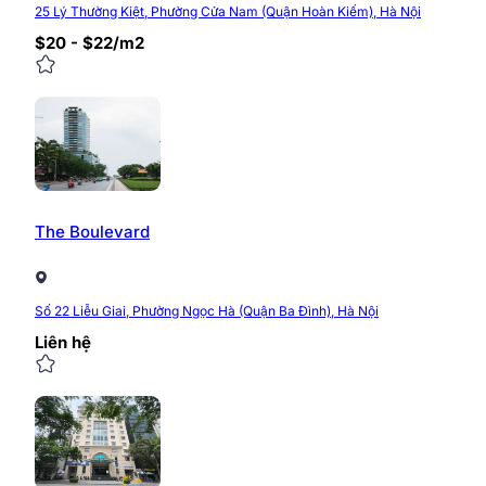
25 Lý Thường Kiệt, Phường Cửa Nam (Quận Hoàn Kiếm), Hà Nội
$20 - $22/m2
The Boulevard
Số 22 Liễu Giai, Phường Ngọc Hà (Quận Ba Đình), Hà Nội
Liên hệ