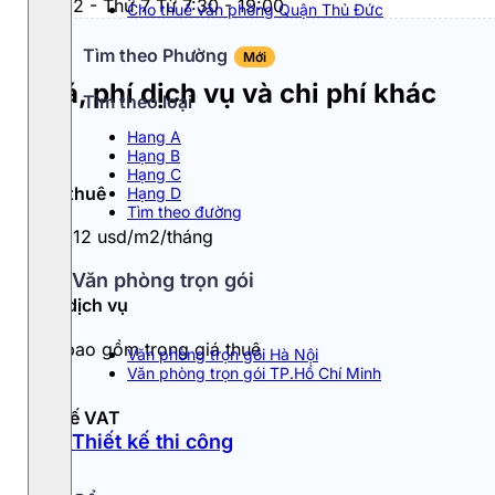
Thứ 2 - Thứ 7 Từ 7:30 - 19:00
Cho thuê văn phòng Quận Thủ Đức
Tìm theo Phường
Mới
Giá, phí dịch vụ và chi phí khác
Tìm theo loại
Hang A
Hạng B
Hạng C
Giá thuê
Hạng D
Tìm theo đường
10 - 12 usd/m2/tháng
Văn phòng trọn gói
Phí dịch vụ
Đã bao gồm trong giá thuê
Văn phòng trọn gói Hà Nội
Văn phòng trọn gói TP.Hồ Chí Minh
Thuế VAT
Thiết kế thi công
10%