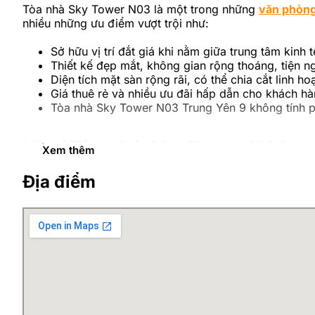
Tòa nhà Sky Tower N03 là một trong những
văn phòng
nhiều những ưu điểm vượt trội như:
Sở hữu vị trí đắt giá khi nằm giữa trung tâm kinh t
Thiết kế đẹp mắt, không gian rộng thoáng, tiện n
Diện tích mặt sàn rộng rãi, có thể chia cắt linh 
Giá thuê rẻ và nhiều ưu đãi hấp dẫn cho khách h
Tòa nhà Sky Tower N03 Trung Yên 9 không tính ph
Vị trí Tòa nhà Sky Tower N03
Xem thêm
Địa điểm
Tòa nhà Sky Tower N03 Trung Yên 9 tọa lạc tại vị trí đ
nhiều văn phòng, trường học, trung tâm đào tạo, ngân
Từ vị trí tòa nhà chỉ cách ngã tư giao cắt Đường Lán
những khu hành chính phía Tây Hà Nội, Trung Tâm Hội N
nghiệp thuận tiện giao thông, làm việc và phát triển lâu
5 phút tới bến xe Mỹ Đình
10 phút tới sân vận động Mỹ Đình, Trung tâm hội 
Gần với nhiều ngân hàng như Vietcombank, BID