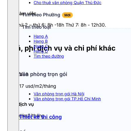
Cho thuê văn phòng Quận Thủ Đức
Giờ làm việc
Tìm theo Phường
Mới
Từ thứ 2 – thứ 6: 8h -18h Thứ 7: 8h - 12h30.
Tìm theo loại
Hang A
Hạng B
Hạng C
Giá, phí dịch vụ và chi phí khác
Hạng D
Tìm theo đường
Văn phòng trọn gói
Giá thuê
13 - 17 usd/m2/tháng
Văn phòng trọn gói Hà Nội
Văn phòng trọn gói TP.Hồ Chí Minh
Phí dịch vụ
5 usd/m2/tháng
Thiết kế thi công