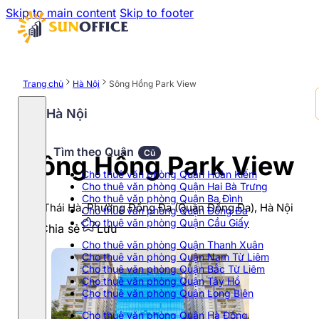
Skip to main content
Skip to footer
Trang chủ
Hà Nội
Sông Hồng Park View
Hà Nội
Tìm theo Quận
Cũ
Sông Hồng Park View
Cho thuê văn phòng Quận Hoàn Kiếm
Cho thuê văn phòng Quận Hai Bà Trưng
Cho thuê văn phòng Quận Ba Đình
165 Thái Hà, Phường Đống Đa (Quận Đống Đa), Hà Nội
Cho thuê văn phòng Quận Đống Đa
Cho thuê văn phòng Quận Cầu Giấy
Chia sẻ
Lưu
Cho thuê văn phòng Quận Thanh Xuân
Cho thuê văn phòng Quận Nam Từ Liêm
Cho thuê văn phòng Quận Bắc Từ Liêm
Cho thuê văn phòng Quận Tây Hồ
Cho thuê văn phòng Quận Long Biên
Cho thuê văn phòng Quận Hà Đông