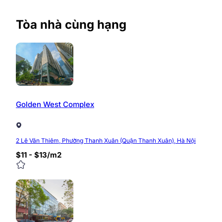
Website:
https://timvanphong.com.vn/
Fanpage:
https://www.facebook.com/timvanpho
Tòa nhà cùng hạng
Hotline: 0968.382.682
Địa chỉ: Tòa nhà CIC Tower, Trung Kính, Cầu Giấy
0/5
(0 Reviews)
Golden West Complex
2 Lê Văn Thiêm, Phường Thanh Xuân (Quận Thanh Xuân), Hà Nội
$11 - $13/m2