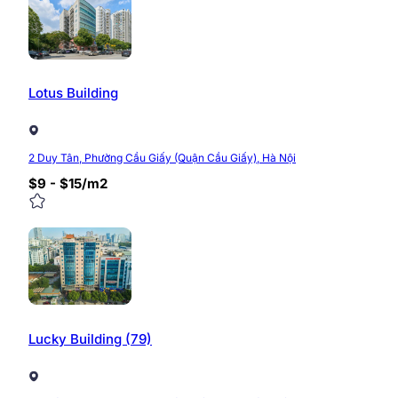
CPlus Office
cung cấp cho khách hàng 2 lựa chọn về v
đa dạng.
Giá thuê văn phòng CPlus Office
dao động 
diện tích. Có đàm phán với diện tích lớn và thuê dài hạ
Tiền điện: Tính theo thực tế sử dụng, trả cho nhà
Phí ngoài giờ: 660 VNĐ/m2/giờ.
Lotus Building
Liên hệ
Sun Office
để được tư vấn miễn phí và nhận th
2 Duy Tân, Phường Cầu Giấy (Quận Cầu Giấy), Hà Nội
Website:
https://timvanphong.com.vn/
$9 - $15/m2
Hotline:
0968.382.682
Fanpage:
fb.com/timvanphong.com.vn
Địa chỉ:
Tòa nhà CIC Tower, ngõ 219 Trung Kính, 
0/5
(0 Reviews)
Lucky Building (79)