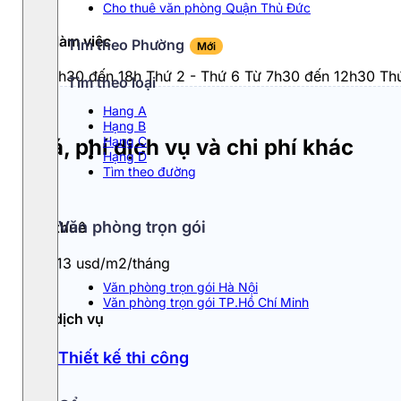
Cho thuê văn phòng Quận Thủ Đức
Giờ làm việc
Tìm theo Phường
Mới
Từ 7h30 đến 18h Thứ 2 - Thứ 6 Từ 7h30 đến 12h30 Thứ
Tìm theo loại
Hang A
Hạng B
Hạng C
Giá, phí dịch vụ và chi phí khác
Hạng D
Tìm theo đường
Văn phòng trọn gói
Giá thuê
11 - 13 usd/m2/tháng
Văn phòng trọn gói Hà Nội
Văn phòng trọn gói TP.Hồ Chí Minh
Phí dịch vụ
1.1
Thiết kế thi công