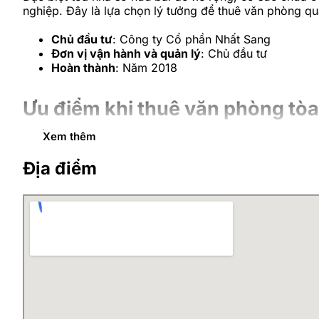
nghiệp. Đây là lựa chọn lý tưởng để thuê văn phòng q
Chủ đầu tư
: Công ty Cổ phần Nhất Sang
Đơn vị vận hành và quản lý
: Chủ đầu tư
Hoàn thành
: Năm 2018
Ưu điểm khi thuê văn phòng tòa
Xem thêm
CPlus Office là một tổ hợp chung cư thương mại và văn
đại, có diện tích thuê linh hoạt nên thu hút nhiều doa
Địa điểm
Tòa nhà mới được hoàn hiện, cơ sở vật chất và h
Trong tòa nhà có văn phòng dịch vụ trọn gói Co- 
Vị trí tòa nhà CPlus Office Thàn
Tọa lạc trên mặt đường Thành Thái
, Phường Cầu Giấy,
bộ. Tòa nhà nằm cách Công viên Cầu Giấy chỉ 500m, c
05 phút tới khu “phố văn phòng” Duy Tân với hàn