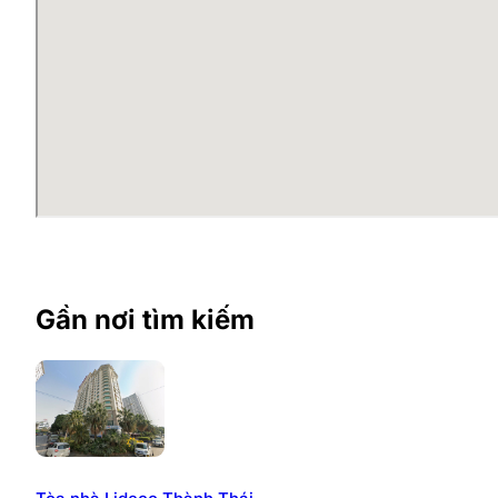
08 phút tới trục giao thông huyết mạch Phạm Hù
Ngay sát các tòa chung cư và văn phòng chuyên 
toà N08B Dịch Vọng, tòa N09-B2 Dịch Vọng, tòa
Mặt bằng cho thuê văn phòng C
CPlus Office
là cao ốc văn phòng cho thuê quy mô hạng
sàn cho thuê là 495m2, tổng diện tích cho thuê lên tớ
thất đầy đủ, tiện nghi.
Trong tòa nhà có cả mặt bằng văn phòng truyền thống 
đa dạng của khách hàng.
Gần nơi tìm kiếm
Diện tích cho thuê văn phòng tại tòa nhà khá đa dạn
đối với văn phòng truyền thống, diện tích cho thuê
nghiệp khác nhau.
Kết cấu: 07 tầng nổi + 01 tầng hầm.
Diện tích sàn: ~ 495m2
Tổng diện tích cho thuê: ~ 3.500m2.
Chiều cao trần: 2.6m.