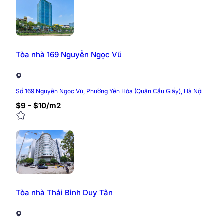
Tòa nhà 169 Nguyễn Ngọc Vũ
Số 169 Nguyễn Ngọc Vũ, Phường Yên Hòa (Quận Cầu Giấy), Hà Nội
$9 - $10/m2
Tòa nhà Thái Bình Duy Tân