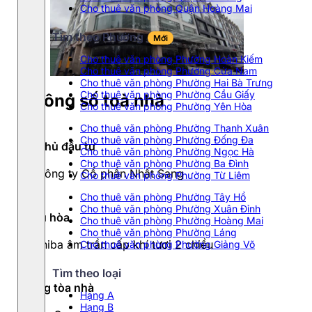
Cho thuê văn phòng Quận Hoàng Mai
Tìm theo Phường
Mới
Cho thuê văn phòng Phường Hoàn Kiếm
Cho thuê văn phòng Phường Cửa Nam
Cho thuê văn phòng Phường Hai Bà Trưng
Cho thuê văn phòng Phường Cầu Giấy
Thông số toà nhà
Cho thuê văn phòng Phường Yên Hòa
Cho thuê văn phòng Phường Thanh Xuân
Cho thuê văn phòng Phường Đống Đa
Chủ đầu tư
Cho thuê văn phòng Phường Ngọc Hà
Cho thuê văn phòng Phường Ba Đình
Công ty Cổ phần Nhất Sang
Cho thuê văn phòng Phường Từ Liêm
Cho thuê văn phòng Phường Tây Hồ
Cho thuê văn phòng Phường Xuân Đỉnh
Điều hòa
Cho thuê văn phòng Phường Hoàng Mai
Cho thuê văn phòng Phường Láng
Toshiba âm trần cấp khí tươi 2 chiều
Cho thuê văn phòng Phường Giảng Võ
Tìm theo loại
Hạng tòa nhà
Hạng A
Hạng B