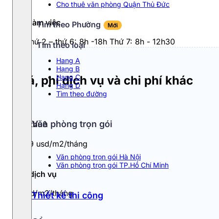
Cho thuê văn phòng Quận Thủ Đức
Giờ làm việc
Tìm theo Phường
Mới
Từ thứ 2 – thứ 6: 8h -18h Thứ 7: 8h - 12h30
Tìm theo loại
Hang A
Hạng B
Hạng C
Giá, phí dịch vụ và chi phí khác
Hạng D
Tìm theo đường
Văn phòng trọn gói
Giá thuê
8 - 9 usd/m2/tháng
Văn phòng trọn gói Hà Nội
Văn phòng trọn gói TP.Hồ Chí Minh
Phí dịch vụ
1 usd/m2/tháng
Thiết kế thi công