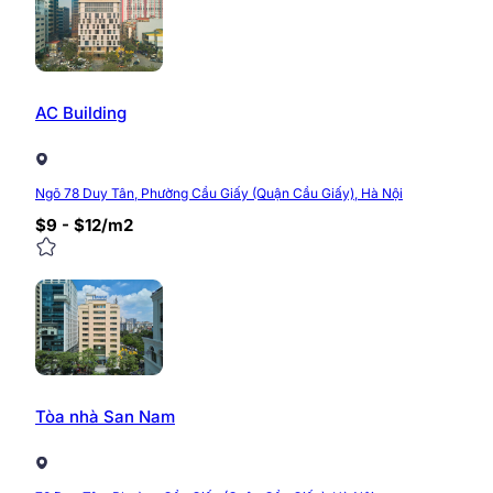
Tòa nhà Kim Ánh là văn phòng cho thuê được đầu tư hệ
ứng nhu cầu làm việc của mọi doanh nghiệp.
Bãi đậu xe: 01 tầng hầm gửi xe và khu vực trước 
AC Building
02 Thang máy tốc độ cao trọng lượng 1500kg
Điều hoà trung tâm có công tơ riêng chia tới từn
Hệ thống phòng cháy chữa cháy đạt tiêu chuẩn
Có máy phát diện dự phòng đảm bảo cho tòa nhà 
Ngõ 78 Duy Tân, Phường Cầu Giấy (Quận Cầu Giấy), Hà Nội
Hệ thống an ninhbảo vệ 24/24, có camera giám s
$9 - $12/m2
Internet đầy đủ các nhà mạng Viettel, VNPT, FPT
Tiện ích ngoại khu phong phú xung quanh tòa nhà
BIDV, Vietcombank, MSB..vv giúp khách hàng giao 
Dịch vụ tòa nhà chuyên nghiệp, thường xuyên lau 
Giá thuê văn phòng Tòa Kim Ánh
Giá thuê văn phòng tòa nhà Kim Ánh Building dao động
Tòa nhà San Nam
thất cơ bản. Có đàm phán với diện tích lớn và thuê dài
Giá thuê văn phòng trọn gói, full dịch vụ và đầy đủ ti