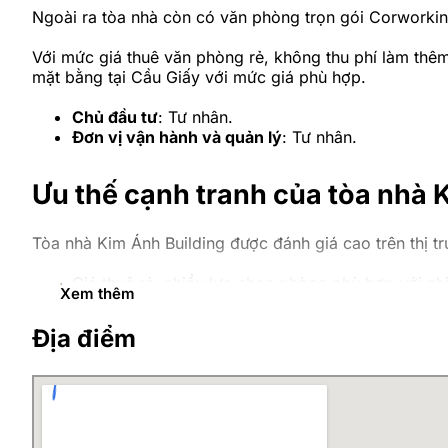
Ngoài ra tòa nhà còn có văn phòng trọn gói Corworking 
Với mức giá thuê văn phòng rẻ, không thu phí làm thêm
mặt bằng tại Cầu Giấy với mức giá phù hợp.
Chủ đầu tư
: Tư nhân.
Đơn vị vận hành và quản lý
: Tư nhân.
Ưu thế cạnh tranh của tòa nhà 
Tòa nhà Kim Ánh Building được đánh giá cao trên thị t
Giá thuê rẻ, nhiều lựa chọn phòng phù hợp với n
Xem thêm
Không thu phí làm thêm ngoài giờ
Cung cấp dịch vụ văn phòng trọn gói, quy mô từ 01
Địa điểm
Nằm trong khu vực có nhiều tòa nhà cho thuê nên
Có bãi đậu xe ô tô trước tòa nhà.
Vị trí tòa nhà Kim Ánh Duy Tân