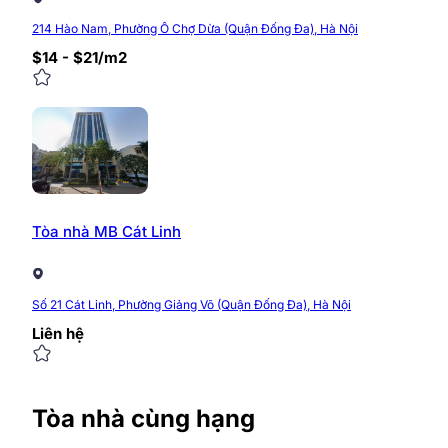
214 Hào Nam, Phường Ô Chợ Dừa (Quận Đống Đa), Hà Nội
$14 - $21/m2
Tòa nhà MB Cát Linh
>>>Xem đầy đủ
danh sách văn phòng đường Cát
Số 21 Cát Linh, Phường Giảng Võ (Quận Đống Đa), Hà Nội
Mặt bằng cho thuê tòa nhà
Gra
Liên hệ
Tòa nhà Grand Terra 36 Cát Linh được đầu tư xây dựng v
nhà sẽ dao động từ 1.658 – 1.835 m2, linh hoạt phân c
Tòa nhà cùng hạng
nhà có diện tích mặt sàn lớn tại khu vực Đống Đa.