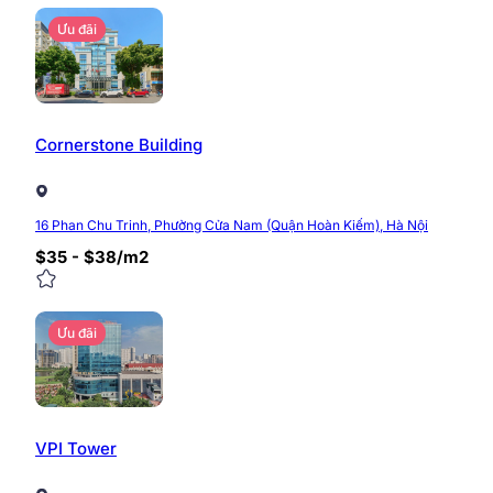
Thông số kỹ thuật tòa nhà
Ưu đãi
Quy mô
Diện tích khu đất
Cornerstone Building
Diện tích mặt sàn
Tổng diện tích sàn
16 Phan Chu Trinh, Phường Cửa Nam (Quận Hoàn Kiếm), Hà Nội
$35 - $38/m2
Cơ cấu tòa nhà
Ưu đãi
VPI Tower