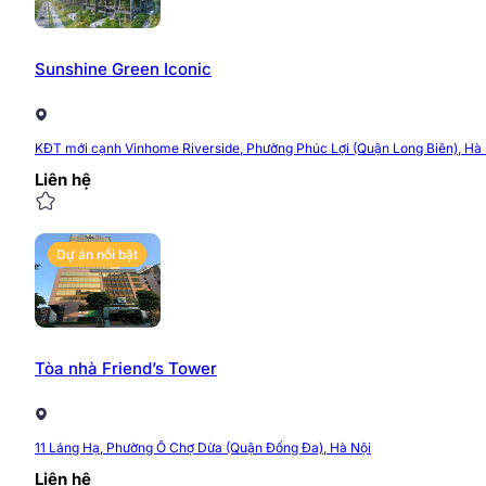
Sunshine Green Iconic
KĐT mới cạnh Vinhome Riverside, Phường Phúc Lợi (Quận Long Biên), Hà 
Liên hệ
Dự án nổi bật
Tòa nhà Friend’s Tower
Sơ
11 Láng Hạ, Phường Ô Chợ Dừa (Quận Đống Đa), Hà Nội
Liên hệ