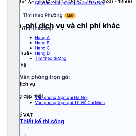
Từ Thứ 2 - Thứ 6: 7h30 - 18h00; Thứ 7: 7h30 - 13h00
Cho thuê văn phòng Quận Thủ Đức
Tìm theo Phường
Mới
Giá, phí dịch vụ và chi phí khác
Tìm theo loại
Hang A
Hạng B
Hạng C
Giá thuê
Hạng D
Tìm theo đường
Liên hệ
Văn phòng trọn gói
Phí dịch vụ
Đang cập nhật
Văn phòng trọn gói Hà Nội
Văn phòng trọn gói TP.Hồ Chí Minh
Thuế VAT
Thiết kế thi công
10%