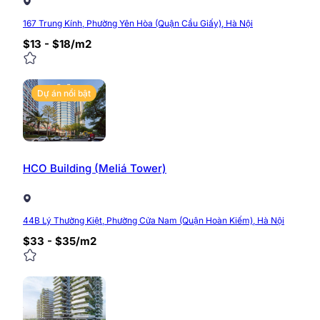
167 Trung Kính, Phường Yên Hòa (Quận Cầu Giấy), Hà Nội
$13 - $18/m2
Dự án nổi bật
HCO Building (Meliá Tower)
44B Lý Thường Kiệt, Phường Cửa Nam (Quận Hoàn Kiếm), Hà Nội
$33 - $35/m2