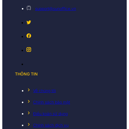
4 tầng hầm đỗ gửi xe rộng rãi với tổng diện tích 
Hệ thống phát điện dự phòng đạt 100% công suất
support@sunoffice.vn
Wifi, Internet mạnh, tốc độ cao.
Phòng sinh hoạt cộng đồng
Sảnh đón tiếp sang trọng, tạo sự chuyên nghiệp v
Hệ thống thoát hiểm đạt chuẩn
Hệ thống trông giữ xe
Hệ thống CCTV 24/7
Giá thuê văn phòng
Grand Terr
Giá thuê văn phòng Grand Terra phụ thuộc vào từng mặt
THÔNG TIN
bằng trống, quý khách vui lòng liên hệ với Sun Office t
Hotline: 0968.382.682
Về chúng tôi
Website:
https://timvanphong.com.vn
Fanpage:
fb.com/Timvanphong.com.vn
Chính sách bảo mật
Địa chỉ: Tòa nhà CIC Tower, số 1 Nguyễn Thị Duệ,
Điều koản sử dụng
Chính sách dịch vụ
0/5
(0 Reviews)