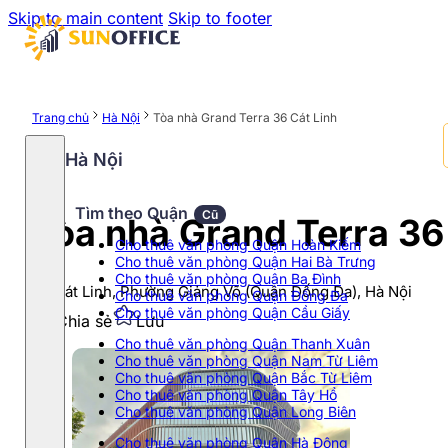
Skip to main content
Skip to footer
Trang chủ
Hà Nội
Tòa nhà Grand Terra 36 Cát Linh
Hà Nội
Tìm theo Quận
Cũ
Tòa nhà Grand Terra 36
Cho thuê văn phòng Quận Hoàn Kiếm
Cho thuê văn phòng Quận Hai Bà Trưng
Cho thuê văn phòng Quận Ba Đình
36 Cát Linh, Phường Giảng Võ (Quận Đống Đa), Hà Nội
Cho thuê văn phòng Quận Đống Đa
Cho thuê văn phòng Quận Cầu Giấy
Chia sẻ
Lưu
Cho thuê văn phòng Quận Thanh Xuân
Cho thuê văn phòng Quận Nam Từ Liêm
Cho thuê văn phòng Quận Bắc Từ Liêm
Cho thuê văn phòng Quận Tây Hồ
Cho thuê văn phòng Quận Long Biên
Cho thuê văn phòng Quận Hà Đông