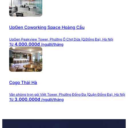
UpGen Coworking Space Hoàng Cầu
UpGen Peakview Tower, Phường Ô Chợ Dừa (Q.Đống Đa), Hà Nội
4.000.000đ
Từ
/người/tháng
Cogo Thái Hà
Văn phòng trọn gói Việt Tower, Phường Đống Đa (Quận Đống Đa), Hà Nội
3.000.000đ
Từ
/người/tháng