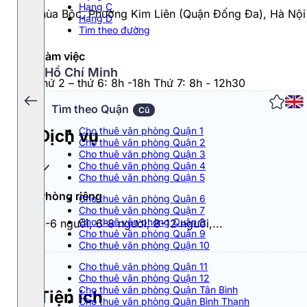
Hạng C
7 Chùa Bộc, Phường Kim Liên (Quận Đống Đa), Hà Nội
Hạng D
Tìm theo đường
Giờ làm việc
Hồ Chí Minh
Từ thứ 2 – thứ 6: 8h -18h Thứ 7: 8h - 12h30
Tìm theo Quận
Cũ
Cho thuê văn phòng Quận 1
Dịch vụ
Cho thuê văn phòng Quận 2
Cho thuê văn phòng Quận 3
Cho thuê văn phòng Quận 4
Cho thuê văn phòng Quận 5
Phòng riêng
Cho thuê văn phòng Quận 6
Cho thuê văn phòng Quận 7
Cho thuê văn phòng Quận 8
4-6 người, 6-8 người, 8-12 người,...
Cho thuê văn phòng Quận 9
Cho thuê văn phòng Quận 10
Cho thuê văn phòng Quận 11
Cho thuê văn phòng Quận 12
Cho thuê văn phòng Quận Tân Bình
Tiện ích
Cho thuê văn phòng Quận Bình Thạnh