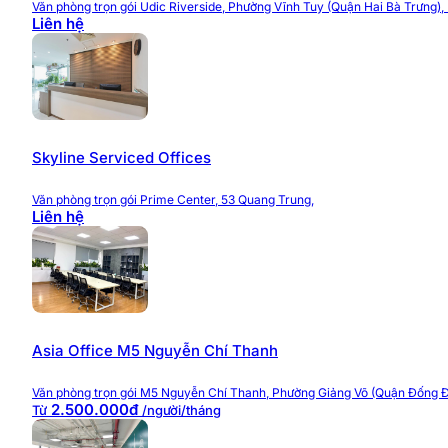
Duy trì vệ sinh khu vực làm việc và không gian c
Văn phòng trọn gói Udic Riverside, Phường Vĩnh Tuy (Quận Hai Bà Trưng),
Liên hệ
Nhờ hệ thống dịch vụ đồng bộ, doanh nghiệp có thể nh
trợ vận hành.
Giá thuê văn phòng Up Office K
Skyline Serviced Offices
Giá thuê văn phòng tại Up Office King Building được xâ
Mức giá được đánh giá cạnh tranh trong phân khúc văn
Văn phòng trọn gói Prime Center, 53 Quang Trung,
Liên hệ
Để nhận báo giá mới nhất, cập nhật diện tích trống và 
tư vấn chi tiết và lựa chọn giải pháp văn phòng phù hợ
Website:
https://timvanphong.com.vn/
Hotline: 0968 382 682
Fanpage:
fb.com/Timvanphong.com.vn
Asia Office M5 Nguyễn Chí Thanh
Địa chỉ: CIC Tower, số 2 Nguyễn Thị Duệ, Phườn
Văn phòng trọn gói M5 Nguyễn Chí Thanh, Phường Giảng Võ (Quận Đống Đ
2.500.000đ
Từ
/người/tháng