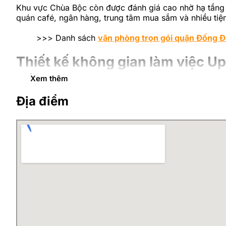
Khu vực Chùa Bộc còn được đánh giá cao nhờ hạ tầng 
quán café, ngân hàng, trung tâm mua sắm và nhiều tiệ
>>> Danh sách
văn phòng trọn gói quận Đống Đ
Thiết kế không gian làm việc Up
Xem thêm
Up Office King Building được thiết kế theo xu hướng vă
gian được bố trí khoa học với các khu chức năng riêng
Địa điểm
Khu vực văn phòng làm việc được trang bị đầy đủ bàn gh
cùng hệ thống ánh sáng hợp lý giúp tạo nên môi trường
Bên cạnh khu văn phòng riêng, Up Office còn bố trí kh
trao đổi công việc. Sự kết hợp hài hòa giữa công năn
Không gian làm việc luôn được duy trì sạch sẽ, gọn gà
đầu tiên sử dụng.
Tiện ích và dịch vụ Up Office Ki