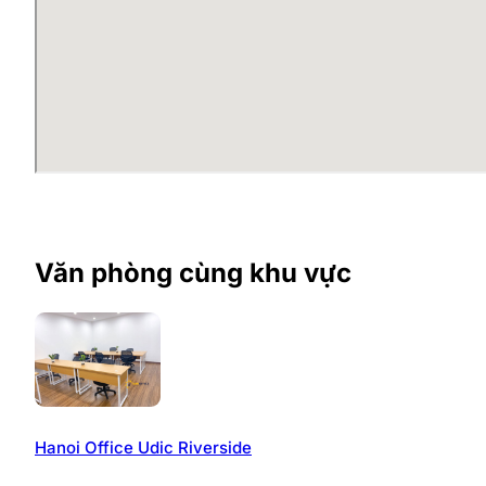
Một trong những ưu điểm nổi bật của Up Office King Bui
đáng kể chi phí đầu tư và vận hành văn phòng.
Tiện ích nổi bật
Không gian văn phòng riêng được trang bị đầy đủ 
Bàn ghế làm việc, cabin và tủ hồ sơ theo diện tíc
Internet tốc độ cao gồm cả mạng có dây và khôn
Khu vực tiếp khách chuyên nghiệp.
Phòng họp sử dụng theo định mức miễn phí.
Máy photocopy, máy fax và các thiết bị văn phò
Trà, cà phê và nước uống miễn phí tại khu vực ch
Văn phòng cùng khu vực
Môi trường làm việc hiện đại, chuyên nghiệp.
Dịch vụ hỗ trợ doanh nghiệp
Miễn phí chi phí điện trong quá trình sử dụng.
Dịch vụ lễ tân hỗ trợ đón tiếp khách hàng và đối t
Hỗ trợ in ấn miễn phí theo số lượng trang quy địn
Hanoi Office Udic Riverside
Sử dụng địa chỉ văn phòng để đăng ký giấy phép
Hỗ trợ vận hành và quản lý văn phòng chuyên ng