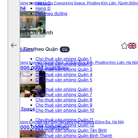
Hạng C
Văn phòng trọn gói Laros Coworking Space, Phường Kim Liên, (Quận Đống
Liên hệ
Hạng D
Tìm theo đường
Hồ Chí Minh
Tìm theo Quận
Ros Space
Cũ
Cho thuê văn phòng Quận 1
Văn phòng trọn gói Ocean Park, 01 Đào Duy Anh, Phường Kim Liên, Hà Nội
Cho thuê văn phòng Quận 2
3.000.000đ
Từ
/người/tháng
Cho thuê văn phòng Quận 3
Cho thuê văn phòng Quận 4
Cho thuê văn phòng Quận 5
Cho thuê văn phòng Quận 6
Cho thuê văn phòng Quận 7
Cho thuê văn phòng Quận 8
Cho thuê văn phòng Quận 9
T.ha Space
Cho thuê văn phòng Quận 10
Cho thuê văn phòng Quận 11
Văn phòng trọn gói Sky City, 88 Láng Hạ, Phường Đống Đa, Hà Nội
Cho thuê văn phòng Quận 12
3.000.000đ
Từ
/người/tháng
Cho thuê văn phòng Quận Tân Bình
Cho thuê văn phòng Quận Bình Thạnh