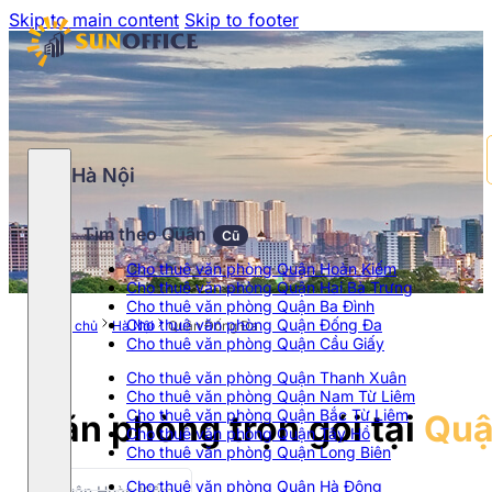
Skip to main content
Skip to footer
Hà Nội
Tìm theo Quận
Cũ
Cho thuê văn phòng Quận Hoàn Kiếm
Cho thuê văn phòng Quận Hai Bà Trưng
Cho thuê văn phòng Quận Ba Đình
Cho thuê văn phòng Quận Đống Đa
Trang chủ
Hà Nội
Quận Đống Đa
Cho thuê văn phòng Quận Cầu Giấy
Cho thuê văn phòng Quận Thanh Xuân
Cho thuê văn phòng Quận Nam Từ Liêm
Cho thuê văn phòng Quận Bắc Từ Liêm
Văn phòng trọn gói tại
Quậ
Cho thuê văn phòng Quận Tây Hồ
Cho thuê văn phòng Quận Long Biên
Cho thuê văn phòng Quận Hà Đông
Quận Hoàn Kiếm