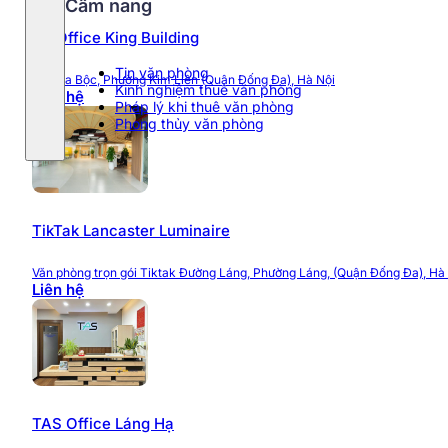
Cẩm nang
Up Office King Building
Tin văn phòng
7 Chùa Bộc, Phường Kim Liên (Quận Đống Đa), Hà Nội
Kinh nghiệm thuê văn phòng
Liên hệ
Pháp lý khi thuê văn phòng
Phong thủy văn phòng
TikTak Lancaster Luminaire
Văn phòng trọn gói Tiktak Đường Láng, Phường Láng, (Quận Đống Đa), Hà
Liên hệ
TAS Office Láng Hạ