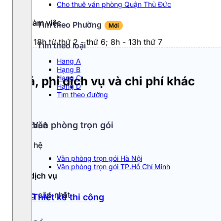
Cho thuê văn phòng Quận Thủ Đức
Giờ làm việc
Tìm theo Phường
Mới
8h - 18h từ thứ 2 - thứ 6; 8h - 13h thứ 7
Tìm theo loại
Hang A
Hạng B
Hạng C
Giá, phí dịch vụ và chi phí khác
Hạng D
Tìm theo đường
Văn phòng trọn gói
Giá thuê
Liên hệ
Văn phòng trọn gói Hà Nội
Văn phòng trọn gói TP.Hồ Chí Minh
Phí dịch vụ
Đang cập nhật
Thiết kế thi công