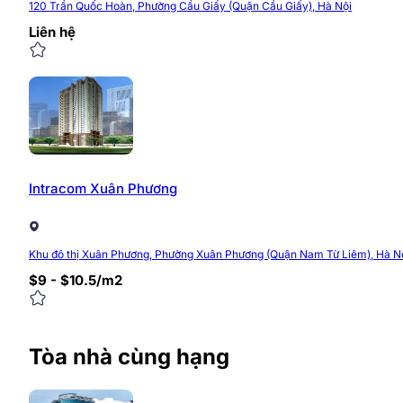
Camera giám sát 24/24
120 Trần Quốc Hoàn, Phường Cầu Giấy (Quận Cầu Giấy), Hà Nội
Hệ thống PCCC tiêu chuẩn
Liên hệ
Điều hòa trung tâm
Hệ thống đèn điện chiếu sáng hiện đại
Đại sảnh có ghế chờ hiện đại
Tầng hầm để xe rộng rãi
Máy phát điện công suất lớn, đáp ứng nguồn điện
Giá thuê văn phòng Vibex Comp
Intracom Xuân Phương
Diện tích mặt bằng trống và giá thuê văn phòng Vibex 
hoặc cập nhật mới nhất, liên hệ ngay với chúng tôi để c
Khu đô thị Xuân Phương, Phường Xuân Phương (Quận Nam Từ Liêm), Hà N
Website:
https://timvanphong.com.vn/
$9 - $10.5/m2
Fanpage:
https://fb/timvanphong.com.vn
Hotline:
0968.382.682
Địa chỉ:
Tòa nhà CIC Tower, Trung Kính, Cầu Giấy
Tòa nhà cùng hạng
0/5
(0 Reviews)