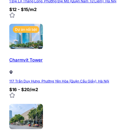
Hotline:
0968.382.682
1 Đại Lộ Thăng Long, Phường Đại Mỗ (Quận Nam Từ Liêm), Hà Nội
Website:
https://timvanphong.com.vn/
$12 - $15/m2
Fanpage:
fb.com/timvanphong.com.vn
Địa chỉ:
Tòa nhà CIC Tower, ngõ 219 Trung Kính, 
Dự án nổi bật
0/5
(0 Reviews)
Charmvit Tower
117 Trần Duy Hưng, Phường Yên Hòa (Quận Cầu Giấy), Hà Nội
$16 - $20/m2