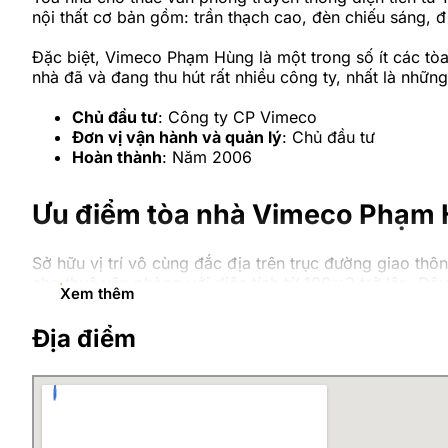
nội thất cơ bản gồm: trần thạch cao, đèn chiếu sáng,
Đặc biệt, Vimeco Phạm Hùng là một trong số ít các tò
nhà đã và đang thu hút rất nhiều công ty, nhất là nhữ
Chủ đầu tư
: Công ty CP Vimeco
Đơn vị vận hành và quản lý
: Chủ đầu tư
Hoàn thành
: Năm 2006
Ưu điểm tòa nhà Vimeco Phạm
Sở hữu vị trí vô cùng đắc địa trên trục đường giao th
cho thuê văn phòng với diện tích từ 100m2 trở lên. Đâ
Xem thêm
thuê văn phòng quận Cầu Giấy với tiêu chí ngân sách ti
Địa điểm
Giá thuê văn phòng khá cạnh tranh, chỉ từ $10/m
Vị trí giao thông thuận lợi trên mặt đường Phạm 
Tổ hợp chung cư và văn phòng, sàn thương mại ch
Vị trí tòa nhà Vimeco Phạm Hù