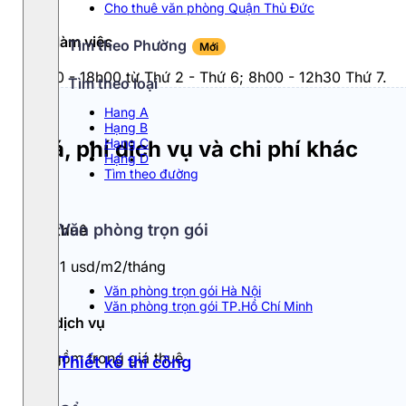
Cho thuê văn phòng Quận Thủ Đức
Giờ làm việc
Tìm theo Phường
Mới
8h00 - 18h00 từ Thứ 2 - Thứ 6; 8h00 - 12h30 Thứ 7.
Tìm theo loại
Hang A
Hạng B
Hạng C
Giá, phí dịch vụ và chi phí khác
Hạng D
Tìm theo đường
Văn phòng trọn gói
Giá thuê
9 - 11 usd/m2/tháng
Văn phòng trọn gói Hà Nội
Văn phòng trọn gói TP.Hồ Chí Minh
Phí dịch vụ
Đã gồm trong giá thuê
Thiết kế thi công