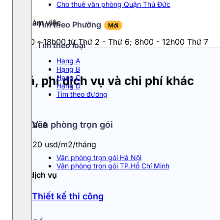
Cho thuê văn phòng Quận Thủ Đức
Giờ làm việc
Tìm theo Phường
Mới
8h00 - 18h00 từ Thứ 2 - Thứ 6; 8h00 - 12h00 Thứ 7
Tìm theo loại
Hang A
Hạng B
Hạng C
Giá, phí dịch vụ và chi phí khác
Hạng D
Tìm theo đường
Văn phòng trọn gói
Giá thuê
19 - 20 usd/m2/tháng
Văn phòng trọn gói Hà Nội
Văn phòng trọn gói TP.Hồ Chí Minh
Phí dịch vụ
5.5
Thiết kế thi công