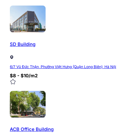
Website:
https://timvanphong.com.vn/
Fanpage:
fb.com/timvanphong.com.vn
Hotline:
0968.382.682
Địa chỉ:
Tòa nhà CIC Tower, Trung Kính, Cầu Giấy
0/5
(0 Reviews)
SD Building
6/7 Vũ Đức Thận, Phường Việt Hưng (Quận Long Biên), Hà Nội
$8 - $10/m2
ACB Office Building