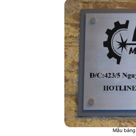
Mẫu bảng t