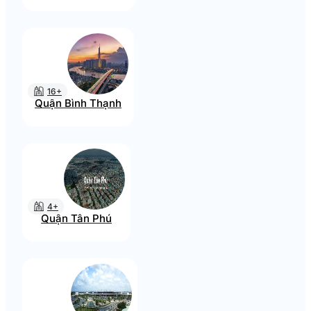
16+
Quận Bình Thạnh
4+
Quận Tân Phú