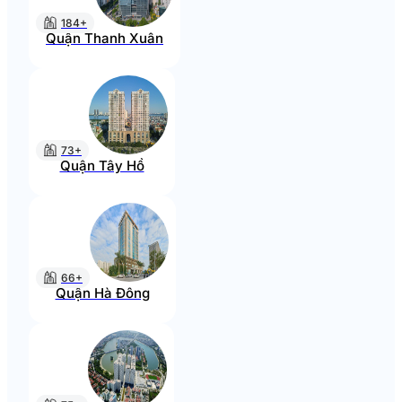
184+
Quận Thanh Xuân
73+
Quận Tây Hồ
66+
Quận Hà Đông