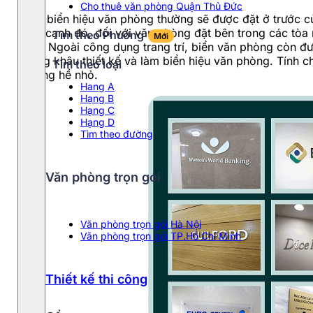
Cho thuê văn phòng Quận Thủ Đức
Các biển hiệu văn phòng thường sẽ được đặt ở trước 
Bên cạnh đó, đối với văn phòng đặt bên trong các tòa 
Tìm theo Phường
Mới
nhà. Ngoài công dụng trang trí, biển văn phòng còn đ
trong khâu thiết kế và làm biển hiệu văn phòng. Tính
Tìm theo loại
không hề nhỏ.
Hang A
Hạng B
Hạng C
Hạng D
Tìm theo đường
Văn phòng trọn gói
Văn phòng trọn gói Hà Nội
Văn phòng trọn gói TP.Hồ Chí Minh
Thiết kế thi công