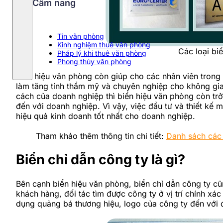
Cẩm nang
Tin văn phòng
Kinh nghiệm thuê văn phòng
Các loại bi
Pháp lý khi thuê văn phòng
Phong thủy văn phòng
Biển hiệu văn phòng còn giúp cho các nhân viên trong
làm tăng tính thẩm mỹ và chuyên nghiệp cho không gi
cách của doanh nghiệp thì biển hiệu văn phòng còn tr
đến với doanh nghiệp. Vì vậy, việc đầu tư và thiết kế 
hiệu quả kinh doanh tốt nhất cho doanh nghiệp.
Tham khảo thêm thông tin chi tiết:
Danh sách các
Biển chỉ dẫn công ty là gì?
Bên cạnh biển hiệu văn phòng, biển chỉ dẫn công ty cũn
khách hàng, đối tác tìm được công ty ở vị trí chính xá
dụng quảng bá thương hiệu, logo của công ty đến với đ