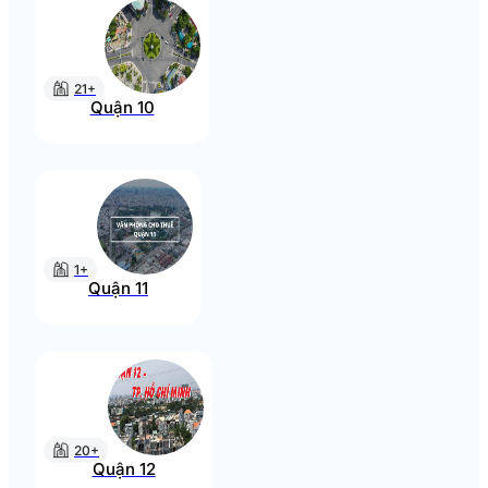
21+
Quận 10
1+
Quận 11
20+
Quận 12