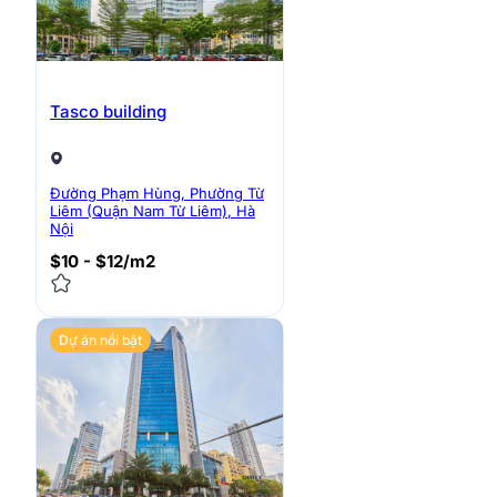
Tasco building
Đường Phạm Hùng, Phường Từ
Liêm (Quận Nam Từ Liêm), Hà
Nội
$10 - $12/m2
Dự án nổi bật