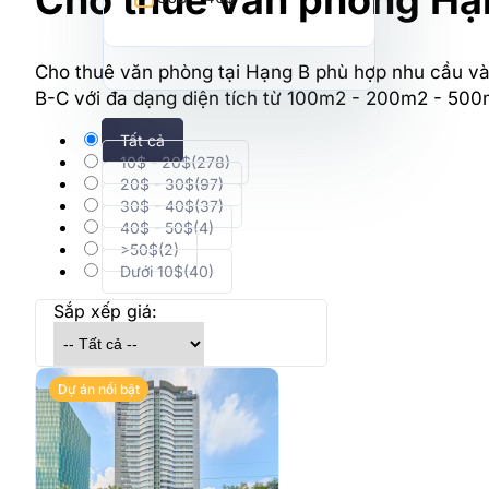
Cho thuê văn phòng Hạ
Cho thuê văn phòng tại Hạng B phù hợp nhu cầu và
B-C với đa dạng diện tích từ 100m2 - 200m2 - 500m
Tất cả
10$ - 20$
(278)
20$ - 30$
(97)
30$ - 40$
(37)
40$ - 50$
(4)
>50$
(2)
Dưới 10$
(40)
Sắp xếp giá:
Dự án nổi bật