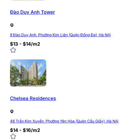
Để được tư vấn, quý khách vui lòng liên hệ với chúng tô
Đào Duy Anh Tower
Website:
https://timvanphong.com.vn/
Fanpage:
fb.com/timvanphong.com.vn
Hotline:
0968 382 682
9 Đào Duy Anh, Phường Kim Liên (Quận Đống Đa), Hà Nội
Địa chỉ:
Tòa nhà CIC Tower, số 2, ngõ 219, Trung 
$13 - $14/m2
0/5
(0 Reviews)
Chelsea Residences
48 Trần Kim Xuyến, Phường Yên Hòa (Quận Cầu Giấy), Hà Nội
$14 - $16/m2