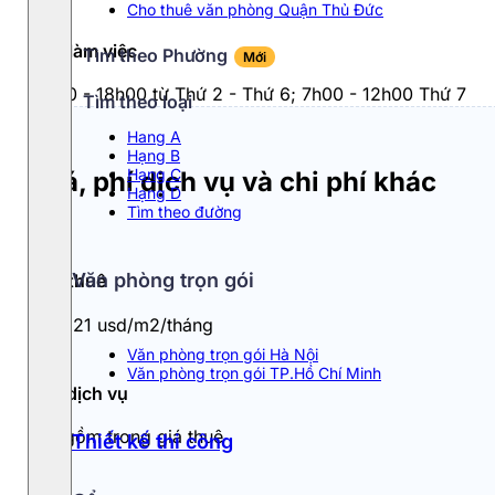
Cho thuê văn phòng Quận Thủ Đức
Giờ làm việc
Tìm theo Phường
Mới
7h00 - 18h00 từ Thứ 2 - Thứ 6; 7h00 - 12h00 Thứ 7
Tìm theo loại
Hang A
Hạng B
Hạng C
Giá, phí dịch vụ và chi phí khác
Hạng D
Tìm theo đường
Văn phòng trọn gói
Giá thuê
19 - 21 usd/m2/tháng
Văn phòng trọn gói Hà Nội
Văn phòng trọn gói TP.Hồ Chí Minh
Phí dịch vụ
Đã gồm trong giá thuê
Thiết kế thi công