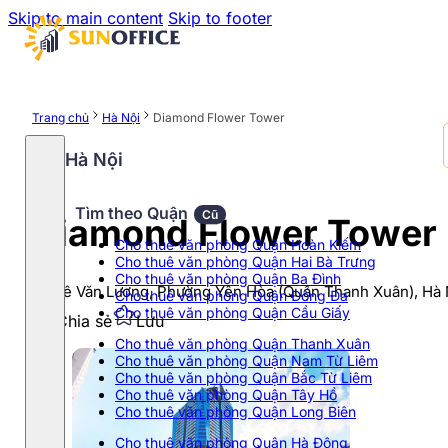
Skip to main content
Skip to footer
Trang chủ
Hà Nội
Diamond Flower Tower
Hà Nội
Tìm theo Quận
Cũ
Diamond Flower Tower
Cho thuê văn phòng Quận Hoàn Kiếm
Cho thuê văn phòng Quận Hai Bà Trưng
Cho thuê văn phòng Quận Ba Đình
48 Lê Văn Lương, Phường Yên Hòa (Quận Thanh Xuân), Hà 
Cho thuê văn phòng Quận Đống Đa
Cho thuê văn phòng Quận Cầu Giấy
Chia sẻ
Lưu
Cho thuê văn phòng Quận Thanh Xuân
Cho thuê văn phòng Quận Nam Từ Liêm
Cho thuê văn phòng Quận Bắc Từ Liêm
Cho thuê văn phòng Quận Tây Hồ
Cho thuê văn phòng Quận Long Biên
Cho thuê văn phòng Quận Hà Đông