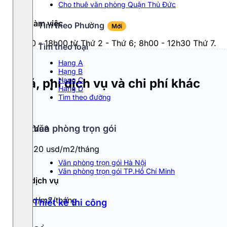
Cho thuê văn phòng Quận Thủ Đức
Giờ làm việc
Tìm theo Phường
Mới
8h00 - 18h00 từ Thứ 2 - Thứ 6; 8h00 - 12h30 Thứ 7.
Tìm theo loại
Hang A
Hạng B
Hạng C
Giá, phí dịch vụ và chi phí khác
Hạng D
Tìm theo đường
Văn phòng trọn gói
Giá thuê
18 - 20 usd/m2/tháng
Văn phòng trọn gói Hà Nội
Văn phòng trọn gói TP.Hồ Chí Minh
Phí dịch vụ
4 usd/m2/tháng
Thiết kế thi công