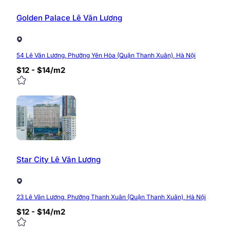
Golden Palace Lê Văn Lương
Kết cấu: 03 hầm – 11 tầng văn phòng cho thuê – tầ
Diện tích sàn: ~ 2.088m2
Tổng diện tích cho thuê: ~ 21.000m2
Chiều cao trần: 2.7m.
54 Lê Văn Lương, Phường Yên Hòa (Quận Thanh Xuân), Hà Nội
$12 - $14/m2
>>> Xem thêm các tòa nhà cho thuê văn phòng 
Tiện ích Tòa nhà Diamond Flow
Ngoài sở hữu vị trí trung tâm với hạ tầng giao thông 
thuê văn phòng
tại tòa nhà không phải đi quá xa vẫn
06 thang máy tốc độ cao.
Star City Lê Văn Lương
Hệ thống điều hòa trung tâm.
Hệ thống PCCC tiêu chuẩn.
Hệ thống máy phát điện dự phòng đảm bảo 100%
Hệ thống an ninh camera giám sát 24 giờ.
23 Lê Văn Lương, Phường Thanh Xuân (Quận Thanh Xuân), Hà Nội
Bãi đậu xe: 03 tầng hầm để xe cho nhân viên + k
$12 - $14/m2
Dịch vụ quan lý chuyên nghiệp, có quầy lễ tân đó
vực chung, bảo dưỡng thang máy, các thiết bị đi