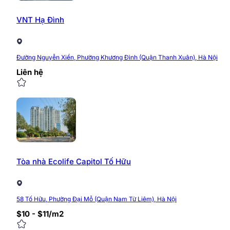
VNT Hạ Đình
Đường Nguyễn Xiển, Phường Khương Đình (Quận Thanh Xuân), Hà Nội
Liên hệ
Tòa nhà Ecolife Capitol Tố Hữu
58 Tố Hữu, Phường Đại Mỗ (Quận Nam Từ Liêm), Hà Nội
$10 - $11/m2