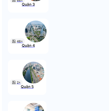
88+
Quận 3
48+
Quận 4
2+
Quận 5