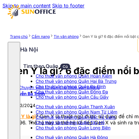
Skip to main content
Skip to footer
Trang chủ
Cẩm nang
Tin văn phòng
Gen Y là gì? 6 đặc điểm nổi bật 
Hà Nội
Tìm theo Quận
Cũ
Gen Y là gì? 6 đặc điểm nổi 
Cho thuê văn phòng Quận Hoàn Kiếm
Cho thuê văn phòng Quận Hai Bà Trưng
Cho thuê văn phòng Quận Ba Đình
Chuyên viên tư vấn cho thuê văn phòng
Cho thuê văn phòng Quận Đống Đa
Nguyễn Bá Trình
Cho thuê văn phòng Quận Cầu Giấy
29/03/2024
Cho thuê văn phòng Quận Thanh Xuân
Cho thuê văn phòng Quận Nam Từ Liêm
Gen Y là gì
? Gen Y là thuật ngữ được sử dụng để chỉ m
Cho thuê văn phòng Quận Bắc Từ Liêm
– 1996. Thế hệ này là thế hệ kế tiếp Gen X và sinh ra t
Cho thuê văn phòng Quận Tây Hồ
Cho thuê văn phòng Quận Long Biên
Cho thuê văn phòng Quận Hà Đông