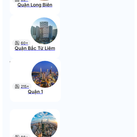
Quận Long Biên
60+
Quận Bắc Từ Liêm
215+
Quận 1