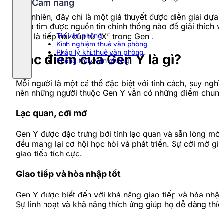
Cẩm nang
Tuy nhiên, đây chỉ là một giả thuyết được diễn giải dự
chưa tìm được nguồn tin chính thống nào để giải thích
giản là tiếp nối của từ “X” trong Gen .
Tin văn phòng
Kinh nghiệm thuê văn phòng
Pháp lý khi thuê văn phòng
Đặc điểm của Gen Y là gì?
Phong thủy văn phòng
Mỗi người là một cá thể đặc biệt với tính cách, suy ngh
nên những người thuộc Gen Y vẫn có những điểm chung
Lạc quan, cởi mở
Gen Y được đặc trưng bởi tính lạc quan và sẵn lòng mở
đều mang lại cơ hội học hỏi và phát triển. Sự cởi mở g
giao tiếp tích cực.
Giao tiếp và hòa nhập tốt
Gen Y được biết đến với khả năng giao tiếp và hòa nhậ
Sự linh hoạt và khả năng thích ứng giúp họ dễ dàng thí