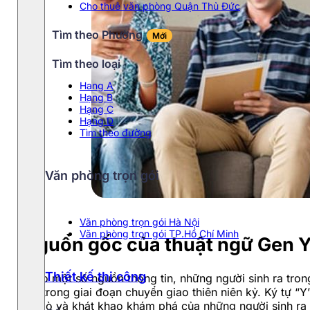
Cho thuê văn phòng Quận Thủ Đức
Tìm theo Phường
Mới
Tìm theo loại
Hang A
Hạng B
Hạng C
Hạng D
Tìm theo đường
Văn phòng trọn gói
Văn phòng trọn gói Hà Nội
Văn phòng trọn gói TP.Hồ Chí Minh
Nguồn gốc của thuật ngữ Gen 
Thiết kế thi công
Theo một số nguồn thông tin, những người sinh ra tron
đời trong giai đoạn chuyển giao thiên niên kỷ. Ký tự “Y
tò mò và khát khao khám phá của những người sinh ra 