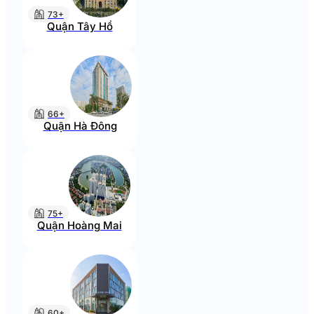
73+
Quận Tây Hồ
66+
Quận Hà Đông
75+
Quận Hoàng Mai
60+