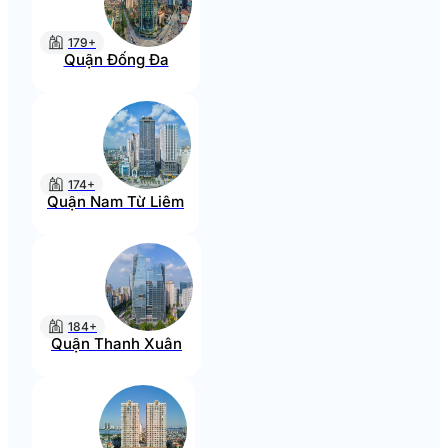
179+
Quận Đống Đa
174+
Quận Nam Từ Liêm
184+
Quận Thanh Xuân