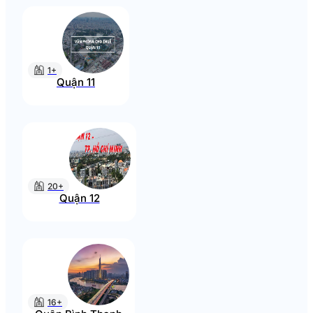
1+
Quận 11
20+
Quận 12
16+