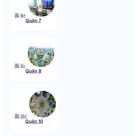
8+
Quận 7
5+
Quận 8
21+
Quận 10